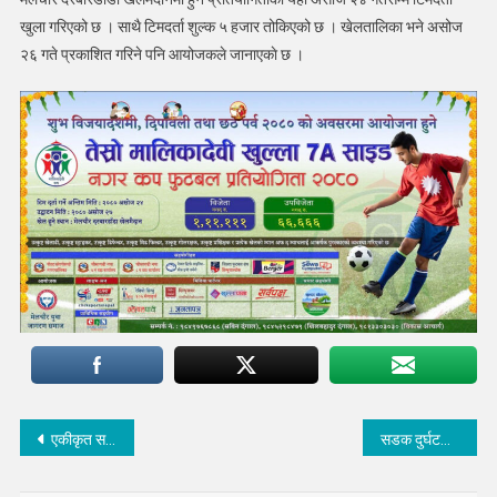
खुला गरिएको छ । साथै टिमदर्ता शुल्क ५ हजार तोकिएको छ । खेलतालिका भने असोज
२६ गते प्रकाशित गरिने पनि आयोजकले जानाएकाे छ ।
Post
एकीकृत समाजवादीका जिल्ला कमिटी सदस्य सहित १ सय १० जना माओवादी प्रवेश
सडक दुर्घटनामा ज्यान गुमाएका पाण्डेको परिवार संरक्षणार्थ आर्थिक अभियान सञ्चालन
navigation