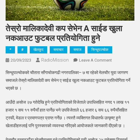
तेस्रो मालिकादेवी कप सेभेन A साईड खुला
नकआउट फुटबल प्रतियोगिता हुने
*
#
खेलकुद
समाचार
समाज
सिन्धुपाल्चोक
RadioMission
On
20/09/2023
Leave A Comment
तेस्रो
सिन्धुपाल्चोकको चौतारा साँगाचोकगढी नगरपालिका– ७ मा रहेको मेलचौर युवा जागरण
मालिकादेवी
समाजले तेस्रो मालिकादेवी कप सेभेन ए साईड खुला नकआउट फुटबल प्रतियोगिता गर्ने
कप
भएको छ ।
सेभेन
A
आउँदो असोज २७ गतेदेखि हुने प्रतियोगिताको विजेताले उपाधिसहित नगद १ लाख ११
साईड
हजार १ सय ११ रुपैयाँ हात पार्नेछ भने उपविजेताले ६६ हजार ६ सय ६६ रुपैयाँसहित
खुला
नकआउट
ट्रफी, मेडल र प्रमाणपत्र प्राप्त गर्नेछ । त्यस्तै व्यक्तिगत विधातर्फ उत्कृष्ट हुने
फुटबल
खेलाडीहरुलाई पनि पुरस्कारको व्यवस्था गरिएको आयोजकले जानकारी दीएको छ ।
प्रतियोगिता
हुने
मेलचौर दरबारडाँडा खेलमैदानमा हुने प्रतियोगिताको यही असोज २४ गतेसम्म टिमदर्ता