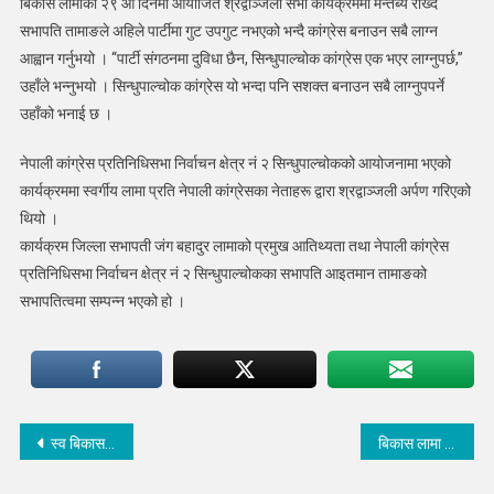
बिकास लामाको २९ औँ दिनमा आयोजित श्रद्वाञ्जली सभा कार्यक्रममा मन्तब्य राख्दै
भने
सबै
सभापति तामाङले अहिले पार्टीमा गुट उपगुट नभएको भन्दै कांग्रेस बनाउन सबै लाग्न
बलियो
आह्वान गर्नुभयो । “पार्टी संगठनमा दुविधा छैन, सिन्धुपाल्चोक कांग्रेस एक भएर लाग्नुपर्छ,”
हुन्छ
उहाँले भन्नुभयो । सिन्धुपाल्चोक कांग्रेस यो भन्दा पनि सशक्त बनाउन सबै लाग्नुपपर्ने
:
उहाँको भनाई छ ।
सभापती
तामाङ
नेपाली कांग्रेस प्रतिनिधिसभा निर्वाचन क्षेत्र नं २ सिन्धुपाल्चोकको आयोजनामा भएको
कार्यक्रममा स्वर्गीय लामा प्रति नेपाली कांग्रेसका नेताहरू द्वारा श्रद्वाञ्जली अर्पण गरिएको
थियो ।
कार्यक्रम जिल्ला सभापती जंग बहादुर लामाको प्रमुख आतिथ्यता तथा नेपाली कांग्रेस
प्रतिनिधिसभा निर्वाचन क्षेत्र नं २ सिन्धुपाल्चोकका सभापति आइतमान तामाङको
सभापतित्वमा सम्पन्न भएको हो ।
Post
स्व बिकास लामा सच्चा र जनप्रिय नेता हुनुहुन्थ्यो : नेता गोर्खाली
बिकास लामा जस्तो इमान्दार नेताको कारण कांग्रेस पहिलो भयो : सभापती लामा
navigation