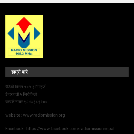
हाम्रो बारे
रेडियो मिसन १०५.३ मेगाहर्ज
ईन्द्रावती ५ जिरोकिलो
सम्पर्क नम्बर ९८४७३८९९००
website : www.radiomission.org
Facebook : https://www.facebook.com/radiomissionnepal