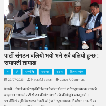
पार्टी संगठन बलियो भयो भने सबै बलियो हुन्छ :
सभापती तामाङ
*
#
राजनीति
समाचार
समाज
सिन्धुपाल्चोक
RadioMission
On
22/07/2023
Leave A Comment
पार्टी
मेलम्ची । नेपाली कांग्रेस प्रतिनिधिसभा निर्वाचन क्षेत्र नं २ सिन्धुपाल्चोकका सभापति
संगठन
आइतमान तामाङले पार्टी संगठन बलियो भयो भने सबै बलियो हुने बताउनुभयो ।
बलियो
४१ औँ विपि स्मृति दिवस तथा नेपाली कांग्रेस सिन्धुपाल्चोकका निवर्तमान सभापती स्व
भयो