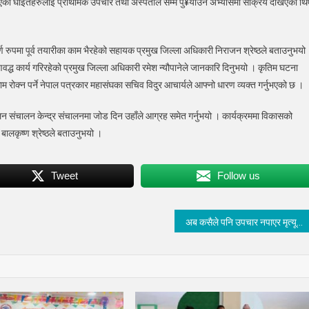
गरिएका घाईतेहरुलाई प्राथमिक उपचार तथा अस्पताल सम्म पु¥याउने अभ्यासमा सक्रिय देखिएका थि
पूर्ण रुपमा पूर्व तयारीका काम भैरहेको सहायक प्रमुख जिल्ला अधिकारी निराजन श्रेष्ठले बताउनुभयो
रणवद्ध कार्य गरिरहेको प्रमुख जिल्ला अधिकारी रमेश न्यौपानेले जानकारि दिनुभयो । कृतिम घटना
ाम रोक्न पर्ने नेपाल पत्रकार महासंघका सचिव विदुर आचार्यले आफ्नो धारण व्यक्त गर्नुभएको छ ।
 संचालन केन्द्र संचालनमा जोड दिन उहाँले आग्रह समेत गर्नुभयो । कार्यक्रममा विकासको
ालकृष्ण श्रेष्ठले बताउनुभयो ।
Tweet
Follow us
अब कसैले पनि उपचार नपाएर मृत्यू वरण गर्न पर्ने अवस्था आउँदैन : स्वास्थ्य मन्त्री बस्नेत