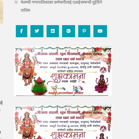
मेलम्ची नगरपालिकाका कर्मचारीलाई एआईसम्बन्धी दुईदिने
तालिम
आई
ै
य