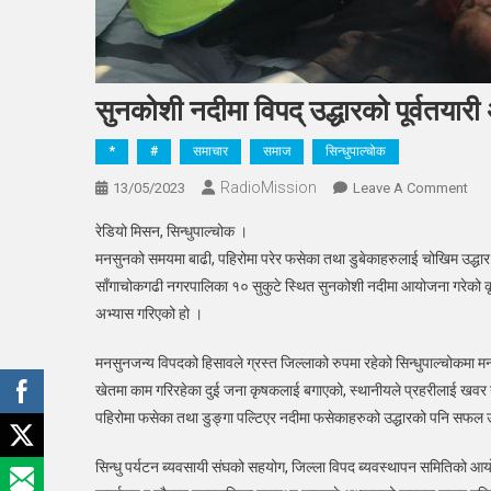
सुनकोशी नदीमा विपद् उद्धारको पूर्वतयारी
*
#
समाचार
समाज
सिन्धुपाल्चोक
RadioMission
On
13/05/2023
Leave A Comment
सुन
रेडियो मिसन, सिन्धुपाल्चोक ।
नदीम
मनसुनको समयमा बाढी, पहिरोमा परेर फसेका तथा डुबेकाहरुलाई चोखिम उद्धार ग
विपद्
साँगाचोकगढी नगरपालिका १० सुकुटे स्थित सुनकोशी नदीमा आयोजना गरेको कृतिम 
उद्ध
अभ्यास गरिएको हो ।
पूर्व
अभ्य
मनसुनजन्य विपदको हिसावले ग्रस्त जिल्लाको रुपमा रहेको सिन्धुपाल्चोकमा म
खेतमा काम गरिरहेका दुई जना कृषकलाई बगाएको, स्थानीयले प्रहरीलाई खवर गर
पहिरोमा फसेका तथा डुङ्गा पल्टिएर नदीमा फसेकाहरुको उद्धारको पनि सफल 
सिन्धु पर्यटन ब्यवसायी संघको सहयोग, जिल्ला विपद ब्यवस्थापन समितिको आयो