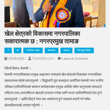
खेल क्षेत्रको विकासमा नगरपालिका
सकारात्मक छ : नगरप्रमुख तामाङ
*
#
पालीका खबर
समाचार
समाज
सिन्धुपाल्चोक
RadioMission
On
29/03/2023
Leave A Comment
खेल
रेडियो मिसन, मेलम्ची ।
क्षेत्रको
मेलम्ची नगरपालिकाका प्रमुख आइतमान तामाङले खेल क्षेत्रको विकासमा नगरपालिका
विकासमा
सकारात्मक रहेको बताउनुभयो । सिद्धेश्वरी युवा क्लबद्वारा आयोजित मेलम्ची नगर स्तरीय
नगरपालिका
भलिबल प्रतियोगिताको समापन कार्यक्रमका प्रमुख अतिथि समेत रहनुभएका तामाङले
सकारात्मक
छ
राष्ट्रिय तथा अन्तराष्ट्रिय खेलाडी उत्पादन गर्नका लागि यस्ता प्रतियोगिताले टेवा पुग्ने
:
बताउनुभयो । उहाँले छिट्टै मेयर कप आयोजना हुने भएकाले तयारी गर्न समेत
नगरप्रमुख
खेलाडीहरूलाई आग्रह गर्नुभयो ।
तामाङ