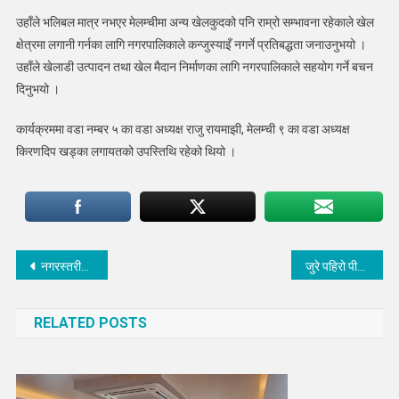
उहाँले भलिबल मात्र नभएर मेलम्चीमा अन्य खेलकुदको पनि राम्रो सम्भावना रहेकाले खेल
क्षेत्रमा लगानी गर्नका लागि नगरपालिकाले कन्जुस्याइँ नगर्ने प्रतिबद्धता जनाउनुभयो ।
उहाँले खेलाडी उत्पादन तथा खेल मैदान निर्माणका लागि नगरपालिकाले सहयोग गर्ने बचन
दिनुभयो ।
कार्यक्रममा वडा नम्बर ५ का वडा अध्यक्ष राजु रायमाझी, मेलम्ची ९ का वडा अध्यक्ष
किरणदिप खड्का लगायतको उपस्तिथि रहेको थियो ।
Post
नगरस्तरीय भलिबल प्रतियोगिताको उपाधि योङ स्टार युवा क्लब मेलम्ची ९ को पोल्टामा
जुरे पहिरो पीडितले नगद राहत पाउने
navigation
RELATED POSTS