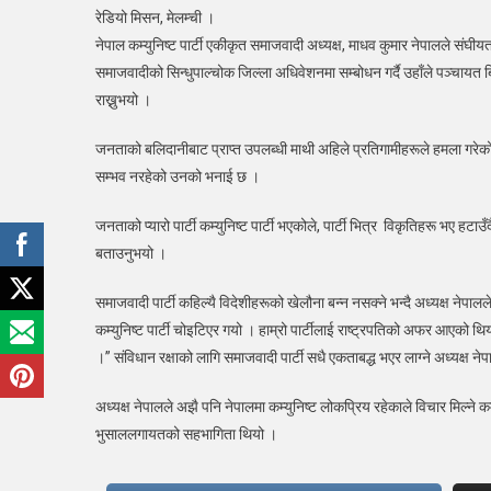
रेडियो मिसन, मेलम्ची ।
आमू
नेपाल कम्युनिष्ट पार्टी एकीकृत समाजवादी अध्यक्ष, माधव कुमार नेपालले संघी
परिव
समाजवादीको सिन्धुपाल्चोक जिल्ला अधिवेशनमा सम्बोधन गर्दै उहाँले पञ्चायत बि
पक्षम
राख्नुभयो ।
छ
:
जनताको बलिदानीबाट प्राप्त उपलब्धी माथी अहिले प्रतिगामीहरूले हमला गरेको
अध्यक
नेपा
सम्भव नरहेको उनको भनाई छ ।
जनताको प्यारो पार्टी कम्युनिष्ट पार्टी भएकोले, पार्टी भित्र विकृतिहरू भए हटाउँद
बताउनुभयो ।
समाजवादी पार्टी कहिल्यै विदेशीहरूको खेलौना बन्न नसक्ने भन्दै अध्यक्ष नेपा
कम्युनिष्ट पार्टी चोइटिएर गयो । हाम्रो पार्टीलाई राष्ट्रपतिको अफर आएको थि
।” संविधान रक्षाको लागि समाजवादी पार्टी सधै एकताबद्ध भएर लाग्ने अध्यक्ष न
अध्यक्ष नेपालले अझै पनि नेपालमा कम्युनिष्ट लोकप्रिय रहेकाले विचार मिल्ने कम
भुसाललगायतको सहभागिता थियो ।