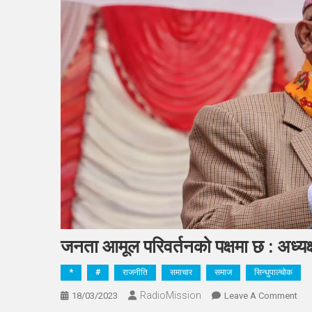
जनता आमूल परिवर्तनको पक्षमा छ : अध्यक्
*
#
राजनीति
समाचार
समाज
सिन्धुपाल्चोक
RadioMission
On
18/03/2023
Leave A Comment
जनत