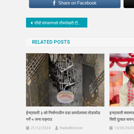
Share on Facebook
Post
पाँचौ संस्करणको पाँचपोखरी टी–२० क्रिकेट प्रतियोगिताको उपाधि ह्योल्मो ११ हेलम्बुको पोल्टामा
navigation
RELATED POSTS
ईन्द्रावती ३ को निर्माणाधीन वडा कार्यालयमा तोडफोड
इन्द्रावती क्याम
गर्ने ५ जना पक्राउ
सिपी दुलाल चयन
21/12/2024
RadioMission
13/05/2023