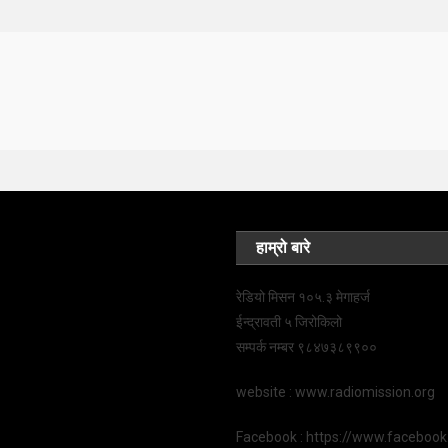
हाम्रो बारे
रेडियो मिसन १०५.३ मेगाहर्ज
ईन्द्रावती ५ जिरोकिलो
सम्पर्क नम्बर ९८४७३८९९००
website : www.radiomission.org
Facebook : https://www.faceboo