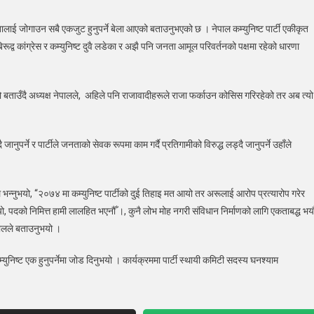
ल
यतालाई जोगाउन सबै एकजुट हुनुपर्ने बेला आएको बताउनुभएको छ । नेपाल कम्युनिष्ट पार्टी एकीकृत
र्तनको
रूद्व कांग्रेस र कम्युनिष्ट दुवै लडेका र अझै पनि जनता आमूल परिवर्तनको पक्षमा रहेको धारणा
ा
 बताउँदै अध्यक्ष नेपालले, अहिले पनि राजावादीहरूले राजा फर्काउन कोसिस गरिरहेको तर अब त्यो
्ष
ल
ै जानुपर्ने र पार्टीले जनताको सेवक रूपमा काम गर्दै प्रतिगामीको विरुद्ध लड्दै जानुपर्ने उहाँले
लले भन्नुभयो, “२०७४ मा कम्युनिष्ट पार्टीको दुई तिहाइ मत आयो तर अरूलाई आरोप प्रत्यारोप गरेर
यो, पदको निमित्त हामी लालहित भएनौँ ।, कुनै लोभ मोह नगरी संविधान निर्माणको लागि एकताबद्ध भयौ
ेपालले बताउनुभयो ।
्युनिष्ट एक हुनुपर्नेमा जोड दिनुभयो । कार्यक्रममा पार्टी स्थायी कमिटी सदस्य घनश्याम