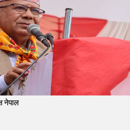
ष नेपाल
ा