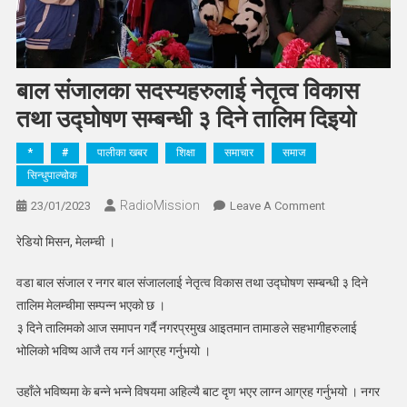
बाल संजालका सदस्यहरुलाई नेतृत्व विकास
तथा उद्घोषण सम्बन्धी ३ दिने तालिम दिइयो
*
#
पालीका खबर
शिक्षा
समाचार
समाज
सिन्धुपाल्चोक
RadioMission
On
23/01/2023
Leave A Comment
बाल
रेडियो मिसन, मेलम्ची ।
संजालका
सदस्यहरुलाई
वडा बाल संजाल र नगर बाल संजाललाई नेतृत्व विकास तथा उद्घोषण सम्बन्धी ३ दिने
नेतृत्व
तालिम मेलम्चीमा सम्पन्न भएको छ ।
विकास
३ दिने तालिमको आज समापन गर्दै नगरप्रमुख आइतमान तामाङले सहभागीहरुलाई
तथा
भोलिको भविष्य आजै तय गर्न आग्रह गर्नुभयो ।
उद्घोषण
सम्बन्धी
उहाँले भविष्यमा के बन्ने भन्ने विषयमा अहिल्यै बाट दृण भएर लाग्न आग्रह गर्नुभयो । नगर
३