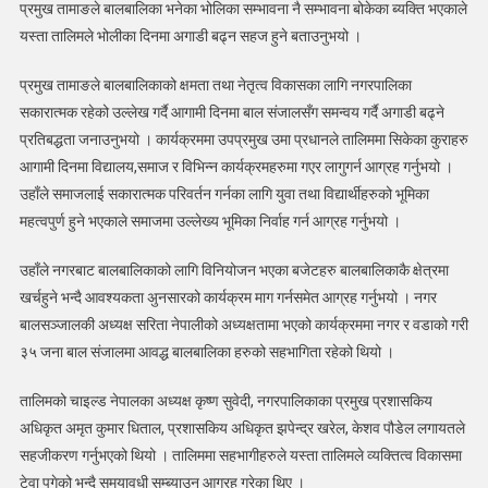
प्रमुख तामाङले बालबालिका भनेका भोलिका सम्भावना नै सम्भावना बोकेका ब्यक्ति भएकाले
दिने
तालिम
यस्ता तालिमले भोलीका दिनमा अगाडी बढ्न सहज हुने बताउनुभयो ।
दिइयो
प्रमुख तामाङले बालबालिकाको क्षमता तथा नेतृत्व विकासका लागि नगरपालिका
सकारात्मक रहेको उल्लेख गर्दै आगामी दिनमा बाल संजालसँग समन्वय गर्दै अगाडी बढ्ने
प्रतिबद्धता जनाउनुभयो । कार्यक्रममा उपप्रमुख उमा प्रधानले तालिममा सिकेका कुराहरु
आगामी दिनमा विद्यालय,समाज र विभिन्न कार्यक्रमहरुमा गएर लागुगर्न आग्रह गर्नुभयो ।
उहाँले समाजलाई सकारात्मक परिवर्तन गर्नका लागि युवा तथा विद्यार्थीहरुको भूमिका
महत्वपुर्ण हुने भएकाले समाजमा उल्लेख्य भूमिका निर्वाह गर्न आग्रह गर्नुभयो ।
उहाँले नगरबाट बालबालिकाको लागि विनियोजन भएका बजेटहरु बालबालिकाकै क्षेत्रमा
खर्चहुने भन्दै आवश्यकता अुनसारको कार्यक्रम माग गर्नसमेत आग्रह गर्नुभयो । नगर
बालसञ्जालकी अध्यक्ष सरिता नेपालीको अध्यक्षतामा भएको कार्यक्रममा नगर र वडाको गरी
३५ जना बाल संजालमा आवद्ध बालबालिका हरुको सहभागिता रहेको थियो ।
तालिमको चाइल्ड नेपालका अध्यक्ष कृष्ण सुवेदी, नगरपालिकाका प्रमुख प्रशासकिय
अधिकृत अमृत कुमार धिताल, प्रशासकिय अधिकृत झपेन्द्र खरेल, केशव पौडेल लगायतले
सहजीकरण गर्नुभएको थियो । तालिममा सहभागीहरुले यस्ता तालिमले व्यक्तित्व विकासमा
टेवा पुगेको भन्दै समयावधी सम्ब्याउन आग्रह गरेका थिए ।