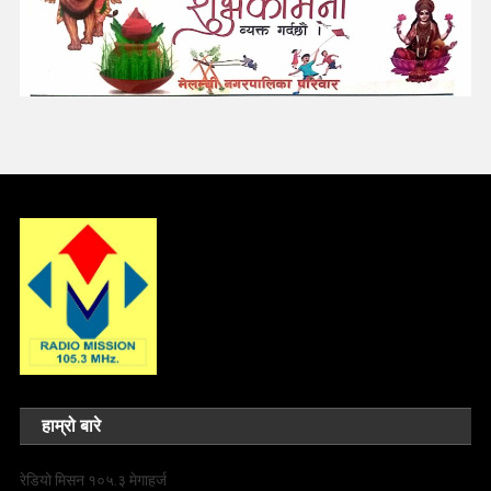
हाम्रो बारे
रेडियो मिसन १०५.३ मेगाहर्ज