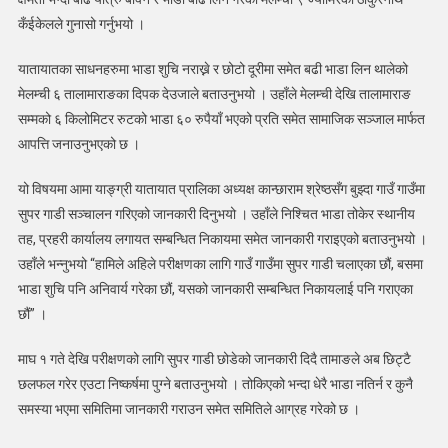
घटबढ
कँईकेलले गुनासो गर्नुभयो ।
भएको
समितिको
यातायातका साधनहरुमा भाडा शुचि नराख्ने र छोटो दूरीमा समेत बढी भाडा लिन थालेको
भनाई
मेलम्ची ६ तालामाराङका दिपक देउजाले बताउनुभयो । उहाँले मेलम्ची देखि तालामाराङ
सम्मको ६ किलोमिटर रुटको भाडा ६० रुपैयाँ भएको प्रति समेत सामाजिक सञ्जाल मार्फत
आपत्ति जनाउनुभएको छ ।
यो विषयमा आमा याङ्ग्री यातायात प्रालिका अध्यक्ष कान्छाराम श्रेष्ठसँग बुझ्दा गाउँ गाउँमा
सुपर गाडी सञ्चालन गरिएको जानकारी दिनुभयो । उहाँले निश्चित भाडा तोकेर स्थानीय
तह, प्रहरी कार्यालय लगायत सम्बन्धित निकायमा समेत जानकारी गराइएको बताउनुभयो ।
उहाँले भन्नुभयो “हामिले अहिले परीक्षणका लागि गाउँ गाउँमा सुपर गाडी चलाएका छौं, बसमा
भाडा शुचि पनि अनिवार्य गरेका छौं, यसको जानकारी सम्बन्धित निकायलाई पनि गराएका
छौं” ।
माघ १ गते देखि परीक्षणको लागि सुपर गाडी छोडेको जानकारी दिदै तामाङले अब छिट्टै
छलफल गरेर एउटा निष्कर्षमा पुग्ने बताउनुभयो । तोकिएको भन्दा धेरै भाडा नतिर्न र कुनै
समस्या भएमा समितिमा जानकारी गराउन समेत समितिले आग्रह गरेको छ ।