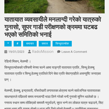
यातायात व्यवसायीले मनलाग्दी गरेको यात्रुको
गुनासो, सुपर गाडी परीक्षणको क्रममा घटबढ
भएको समितिको भनाई
*
#
समाचार
समाज
सिन्धुपाल्चोक
RadioMission
On
19/01/2023
Leave A Comment
यातायात
रेडियो मिसन, मेलम्ची ।
व्यवसायीले
सिन्धुपाल्चोकको पश्चिमी भेगमा चल्ने आमा याङ्ग्री यातायात प्रालि , सिन्धु हेलम्बु
मनलाग्दी
यातायात प्रालि र सिन्धु हेलम्बु प्रालिले दिने सेवा प्रति सेवाग्राहीले असन्तुष्टि जनाएका
गरेको
छन् ।
यात्रुको
गुनासो,
मेलम्ची, हेलम्बु, इन्द्रावती, पाँचपोखरी लगायतका क्षेत्रमा चल्ने सार्वजनिक यातायातका
सुपर
गाडी
साधनहरुले पछिल्लो समय मनलाग्दी भाडा लिने गरेको भन्दै गुनासो सुनिन थालेको छ ।
परीक्षणको
गन्तव्य स्थान सम्म तोकिएको समयमै नपुर्याउने, सुपर भन्ने तर लोकल यात्रु चढाउने, सिट
क्रममा
क्षमता भन्दा बढि यात्रु बोक्ने र भाडा बढि लिने गरेको मेलम्ची ९ ज्यामिरेका ठाकुरनाथ