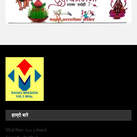
हाम्रो बारे
रेडियो मिसन १०५.३ मेगाहर्ज