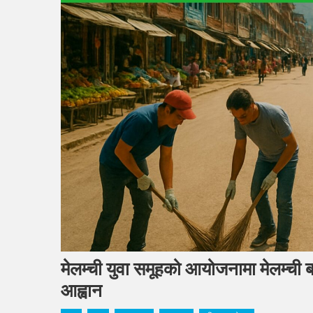
मेलम्ची युवा समूहको आयोजनामा मेलम्ची
आह्वान