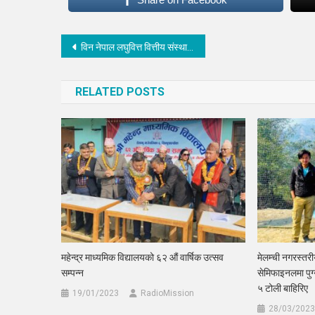
Post
विन नेपाल लघुवित्त वित्तीय संस्था लि को शिक्षा प्रोत्साहन वितरण कार्यक्रम सम्पन्न
navigation
RELATED POSTS
महेन्द्र माध्यमिक विद्यालयको ६२ औं वार्षिक उत्सव
मेलम्ची नगरस्तर
सम्पन्न
सेमिफाइनलमा पुग
५ टोली बाहिरिए
19/01/2023
RadioMission
28/03/2023