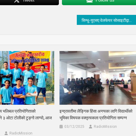
सिन्धु-युएसए वेलफेयर सोसाइटीद्वारा संस्थापक अध्यक्ष वंशलाल तामाङ सम्मानित
ीय भलिबल प्रतियोगिताको
इन्द्रावतीमा लैङ्गिक हिंसा अन्त्यका लागि विद्यार्थीको
्ने ३ ओटा टोलीको टुङ्गो लाग्यो, आज
भूमिका विषयक वक्तृत्वकला प्रतियोगिता सम्पन्न
03/12/2025
RadioMission
RadioMission