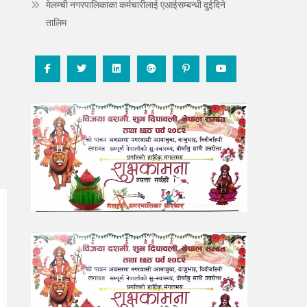
मेलम्ची नगरपालिकाका कर्मचारीलाई एआईसम्बन्धी दुईदिने
तालिम