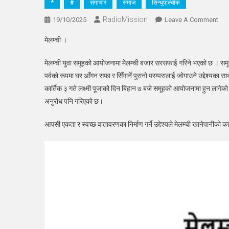
*
#
समाचार
समाज
सिन्धुपाल्चोक
RadioMission
On
19/10/2025
Leave A Comment
मेलम
मेलम्ची ।
युवा
समू
मेलम्ची युवा समूहको आयोजनामा मेलम्ची बजार सरसफाई गरिने भएको छ । समूहल
आयो
पर्वको रूपमा घर आँगन सफा र सिँगार्ने पुरानो परम्परालाई जोगाउने उद्देश्य
मेलम
कार्तिक ३ गते लक्ष्मी पूजाको दिन बिहान ७ बजे समूहको आयोजनामा हुन लागे
बजा
अनुरोध पनि गरिएको छ।
सरस
गरिने
आपसी एकता र स्वच्छ वातावरणका निर्माण गर्ने उद्देश्यले मेलम्ची खानेपानी
सहभ
लागि
सबैम
आह्व