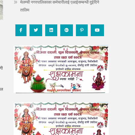
मेलम्ची नगरपालिकाका कर्मचारीलाई एआईसम्बन्धी दुईदिने
तालिम
गी
िल