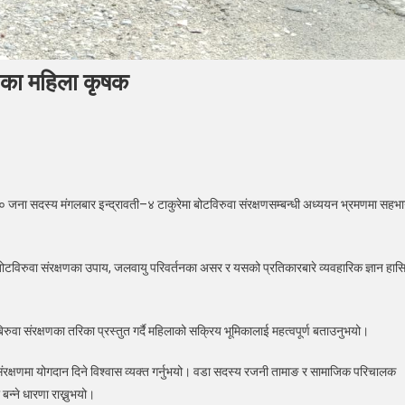
ेफीका महिला कृषक
िरुवा
्षण
ना सदस्य मंगलबार इन्द्रावती–४ टाकुरेमा बोटविरुवा संरक्षणसम्बन्धी अध्ययन भ्रमणमा सहभा
न
े
े बोटविरुवा संरक्षणका उपाय, जलवायु परिवर्तनका असर र यसको प्रतिकारबारे व्यवहारिक ज्ञान हास
फीका
ला
क
रुवा संरक्षणका तरिका प्रस्तुत गर्दै महिलाको सक्रिय भूमिकालाई महत्वपूर्ण बताउनुभयो।
ंरक्षणमा योगदान दिने विश्वास व्यक्त गर्नुभयो। वडा सदस्य रजनी तामाङ र सामाजिक परिचालक
 बन्ने धारणा राख्नुभयो।