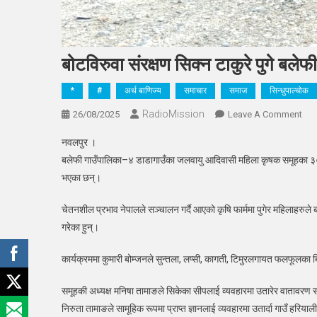
बोटविरुवा संरक्षण सिक्न टाकुरे पुगे बल
*
#
अर्थ बाणिज्य
समाचार
समाज
सिन्धुपाल्चोक
RadioMission
On
26/08/2025
Leave A Comment
बोटव
नवलपुर ।
संरक
बलेफी गाउँपालिका–४ डाडागाउँका जलवायु आदिवासी महिला कृषक समूहका ३० ज
सिक्
भएका छन्।
टाकुर
पुगे
चेतनशील प्रभाव नेपालले सञ्चालन गर्दै आएको कृषि फार्ममा पुगेर महिलाहरुल
बले
गरेका हुन्।
महि
कृष
कार्यक्रममा कुमारी बोम्जनले सुन्तला, लप्सी, कागती, टिमुरलगायत फलफूलका बि
समूहकी अध्यक्ष मनिषा तामाङले सिकेका सीपलाई व्यवहारमा उतारेर वातावरण स
निरुता तामाङले सामूहिक रूपमा प्राप्त ज्ञानलाई व्यवहारमा उतार्दा गाउँ हरियाली