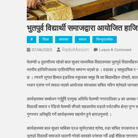
भुतपुर्व विद्यार्थी समाजद्वारा आयोजित हा
#
शिक्षा
समाचार
समाज
सिन्धुपाल्चोक
RadioMission
On
07/06/2025
Leave A Comment
भुतपुर
मेलम्ची ७ दुवाचौरमा रहेको बाल सुधार माध्यमिक विद्यालयका भुतपुर्व विद्यार्थीह
विद्या
स्तरीय हाजिरिजवाफ प्रतियोगिता सम्पन्न भएको छ । वडाका ३ सामुदायिक र १ सं
समाज
छ । त्यस्तै जुगल हिमाल इङलिस स्कुलका समुह बि का बिद्यार्थीहरु दोस्रो, बाल सु
आयो
स्थान प्राप्त गर्न सफल भएको आयोजक संस्थाका सचिव नविन श्रेष्ठले जानका
हाज
प्रज्ञ
कार्यक्रममा सम्बोधन गर्नुहुँदै प्रमुख अतिथि मेलम्ची नगरपालिका ७ का अध्यक्ष प
आवि
पहिल
विद्यार्थी समाज र रेडियो मेलम्ची सँगको सहकार्यमा वडाले पर्यटकीय क्षेत्र पुग्
गुणस्तर अभिबृदि गर्ने कार्यक्रममा सहयोग हुने बताउनुभयो ।
कार्यक्रममा बाल सुधार माबिका प्रअ सुर्यप्रसाद श्रेष्ठ, वडा सचिव रुपकराज पाध्य,
भुतपुर्व विद्यार्थी समाजले थालनी गरेको कामको प्रंशसा गर्दै अझै शैक्षिक गुणस्त