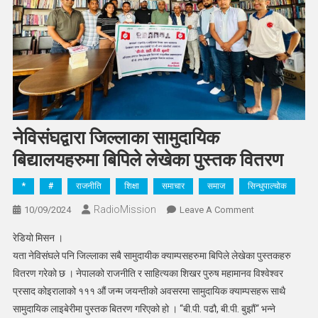
नेविसंघद्वारा जिल्लाका सामुदायिक
बिद्यालयहरुमा बिपिले लेखेका पुस्तक वितरण
*
#
राजनीति
शिक्षा
समाचार
समाज
सिन्धुपाल्चोक
RadioMission
On
10/09/2024
Leave A Comment
नेविसंघद्वारा
रेडियो मिसन ।
जिल्लाका
यता नेविसंघले पनि जिल्लाका सबै सामुदायीक क्याम्पसहरुमा बिपिले लेखेका पुस्तकहरु
सामुदायिक
वितरण गरेको छ । नेपालको राजनीति र साहित्यका शिखर पुरुष महामानव विश्वेश्वर
बिद्यालयहरुमा
प्रसाद कोइरालाको १११ औं जन्म जयन्तीको अवसरमा सामुदायिक क्याम्पसहरू साथै
बिपिले
लेखेका
सामुदायिक लाइबेरीमा पुस्तक बितरण गरिएको हो । “बी.पी. पढौ, बी.पी. बुझौं“ भन्ने