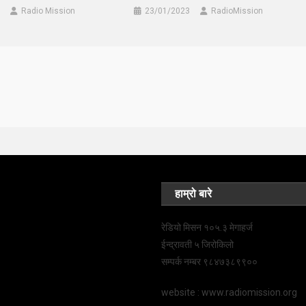
Radio Mission
23/01/2023
RadioMission
हाम्रो बारे
रेडियो मिसन १०५.३ मेगाहर्ज
ईन्द्रावती ५ जिरोकिलो
सम्पर्क नम्बर ९८४७३८९९००
website : www.radiomission.org