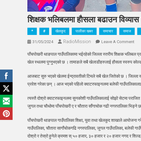
शिक्षक भलिबलमा हाैसला बढाउन विव्यास अ
*
#
खेलकुद
पालीका खबर
समाचार
समाज
RadioMission
On
31/05/2024
Leave A Comment
शिक्
पाँचपोखरी थाङपाल गाउँपालिकामा भईरहेकाे जिल्ला स्तरीय शिक्षक भलिबल प्रत
भलि
खेल स्थलमा पुग्नुभएकाे छ । तामाङले सबै खेलाडीहरुलाई हाैसला स्वरुप काेल्ड
हाैस
बढा
आजबाट सुरु भएकाे खेलमा ईन्द्रावतीकाे टिमले सबै खेल जितेकाे छ । जिल्ला 
विव्
प्रवेश गरेका छन् । आज भएको पहिलो क्वाटरफाइनलमा बलेफी गाउँपालिकालाई स
अध्यक
मैदा
त्यस्तै दोश्रो क्वाटरफाइनलमा सुनकोशी गाउँपालिकालाई सोझो सेटमा पराजित गर्
जुगल तथा चौथोमा पाँचपोखरी ए र चौतारा साँगाचोक गढी नगरपालिका भिड्ने 
पाँचपोखरी थाङपाल गाउँपालिका शिक्षा, युवा तथा खेलकुद शाखाले आयोजना गरे
गाउँपालिका, चौतारा सागाँचोकगढि नगरपालिका, जुगल गाउँपालिका, बलेफी गाउँप
दोश्रो र तेस्रो हुनेले क्रमश स् ५० हजार, ३० हजार र २० हजार नगद र शिल्ड, 