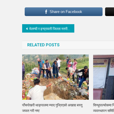
Share on Facebook
Post
मेलम्ची र इन्द्रावती जिल्ला स्तरीय शिक्षक भलिबलको सेमिफाइनलमा
navigation
RELATED POSTS
पाँचपाेखरी थाङ्पालमा म्याद गुज्रिएको अखाद्य बस्तु
सिन्धुपाल्चोकमा न
जफत गरी नष्ट
व्यवस्थापन समित