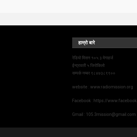
हाम्रो बारे
रेडियो मिसन १०५.३ मेगाहर्ज
ईन्द्रावती ५ जिरोकिलो
सम्पर्क नम्बर ९८४७३८९९००
website : www.radiomission.org
Facebook : https://www.faceboo
Gmail : 105.3mission@gmail.com