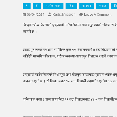
*
#
पालीका खबर
शिक्षा
समाचार
समाज
सि
RadioMission
On
06/04/2024
Leave A Comment
कक्षा
सिन्धुपाल्चोक जिल्लाको इन्द्रावती गाउँपालिकाले आधारभूत तहको नतिजा सार्व
८
आएको छ ।
को
परीक्
इन्द
आधारभूत तहको परीक्षामा सम्मीलित कुल १९ विद्यालयमध्ये ४ वटा विद्यालयको न
४
सेतिदेवि माध्यमिक विद्यालय, श्री पञ्चकन्या आधारभूत विद्यालय र श्री परोपक
विद्
नति
शून्य,
इन्द्रावती गाउँपालिकाको शिक्षा युवा तथा खेलकुद शाखाबाट प्राप्त तथ्यांक अनु
कुल
४८०
उत्कृष्ठ भएको छ । सो विद्यालयबाट १८ जना विद्यार्थी सहभागि भएकोमा १३ जनाले
मध्ये
७७
जनाम
पालिकाका कक्षा ८ सम्म सञ्चालित १९ वटा विद्यालयबाट ४८० जना विद्यार्थीहरु प
पास