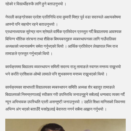
रहेको र विद्यार्थीहरुकै लागि हुने बताउनुभयो ।
नेपाली काङ्ग्रेसका प्रदेश प्रतिनिधि दया कुमारी मिश्र पुर्व वडा सदस्यले अक्षयकोषमा
आफ्नो पनि सहयोग रहने बताउनुभयो ।
प्रधानाध्यापक सुरेन्द्र मान श्रेष्ठले वार्षिक प्रतिवेदन प्रस्तुत गर्दै बिद्यालयमा आवश्यक
बिभिन्न भौतिक संरचना तथा शैक्षिक बिषयबस्तुहरु ब्यबस्थापनका लागि गाउँपालिका
अध्यक्षको ध्यानाकर्षण समेत गर्नुभएको थियो । आर्थिक प्रतिवेदन लेखापाल भिम राज
तामाङले प्रस्तुत गर्नुभएको थियो ।
कार्यक्रममा बिद्यालय ब्यवस्थापन समिती सदस्य राजु तामाङले स्वागत मन्तव्य राख्नुभयो
भने कराँते प्रशिक्षक ओम्बो लामाले पनि शुभकामना मन्तब्य राख्नुभएको थियो ।
कार्यक्रमका साभापती विद्यालयका ब्यबस्थापन समिति अध्यक्ष शेर बहादुर तामाङले
बिद्यालयको निमन्त्रणालाई स्वीकार गरी उपस्तिथि जनाउनुहुने सबैलाई धन्यबाद व्यक्त गर्दै
न्यून अभिभावक उपस्थिति प्रती असन्तुष्टी जनाउनुभयो । उहाँले शिक्षा मानिसको जिवनमा
अभिन्न अंग भएको बताउँदै यसऐइलाई बेवास्ता नगर्न सबैमा आह्वान गर्नुभयो ।