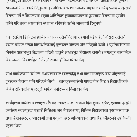
प्रतिबद्धता आएको र ४० हजार रुपैयाँ जम्मा भइसकेको बिद्यालयका शिक्षक चित्र कुमारी
खोखालीले जानकारी दिनुभयो । आर्थिक अवस्था कमजोर भएका विद्यार्थीहरुलाई छात्रवृत्ति
बितरण गर्ने र बिद्यालयमा भएका अतिरिक्त कृयाकलापहरुमा पुरस्कार बितरणमा प्रयोग
गरिने गरि उक्त अक्षयकोष स्थापना गरिएको उहाँले जानकारी दिनुभयो ।
वडा स्तरीय डिजिटल हाजिरिजवाफ प्रतियोगितामा सहभागी भई पहिलो दोस्रो र तेस्रो
स्थान हाँसिल गरेका बिद्यार्थीहरुलाई पुरस्कार बितरण पनि गरिएको थियो । प्रतियोगितामा
भिमसेन आधारभुत बिद्यालय पहिलो, टाकुरे आधारभुत बिद्यालय दोस्रो र नगलपुर माध्यामिक
बिद्यालयका बिद्यार्थीहरुले तेस्रो स्थान हाँसिल गरेका थिए ।
साथै कार्यक्रममा बिभिन्न अक्षयकोषबाट छात्रबृद्धि तथा कक्षामा उत्कृठ बिद्यार्थीहरुलाई
पुरस्कार बितरण पनि गरिएको थियो । कार्यक्रममा सेलो गायक तेज थिङ र बिद्यार्थीहरुले
बिबिध साँस्कृतिक प्रस्तुती मार्फत मनोरञ्जन दिलाएका थिए ।
कार्यक्रमा माथीका वक्ताहरु सँगै वडा नम्बर ८ का अध्यक्ष दिल कुमार श्रेष्ठ, इलाका प्रहरी
कार्यलय नवलपुरका प्रहरी निरिक्षक जय नेपाल थापा, बिभिन्न बिद्यालयका प्रधानध्यापक
तथा शिक्षकहरु, सञ्चारकर्मी तथा पत्रकारहरु अभिभावकरु तथा बिद्यार्थीहरुको उपस्थिती
रहेको थियो ।