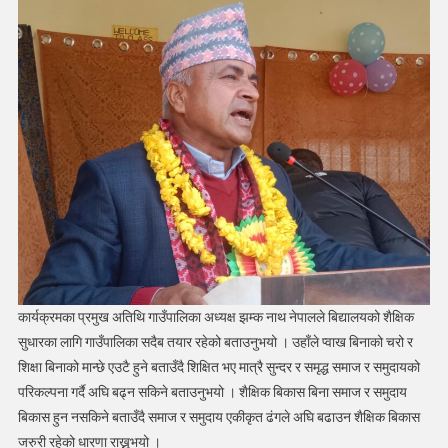
वार्षिकोत्सब
सम्पन्न
कार्यक्रमका प्रमुख अतिथि गाउँपालिका अध्यक्ष झम्क नाथ नेपालले बिद्यालयको शैक्षिक
सुधारका लागि गाउँपालिका सदैब तयार रहेको बताउनुभयो । उहाँले प्वाख बिनाको चरो र
शिक्षा बिनाको मान्छे एउटै हुने बताउँदै शिक्षित भए मात्रै सुन्दर र समृद्ध समाज र समुदायको
परिकल्पना गर्दै अघि बढ्न सकिने बताउनुभयो । शैक्षिक बिकास बिना समाज र समुदाय
बिकास हुन नसकिने बताउँदै समाज र समुदाय एकीकृत ढंगले अघि बढाउन शैक्षिक बिकास
जरुरी रहेको धारणा राख्नुभयो ।