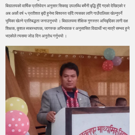
बिद्यालयको वार्षिक प्रतिवेदन अनुसार सिकाइ उपलब्धि बर्षेनी बृद्धि हुँदै गएको देखिएको र
अब अर्को वर्ष ५ प्रतीशत बृद्दी हुनेमा बिश्वस्त रहँदै त्यसका लागि गाउँपालिका खेल्नुपर्ने
भुमिका खेल्ने प्रतिबद्धता जनाउनुभयो । बिद्यालयमा शैक्षिक गुणस्तर अभिबृद्दिका लागी दक्ष
शिक्षक, कुशल ब्यबस्थापक, जागरुक अभिभावक र अनुसासित विद्यार्थी भए मात्रै सम्भव हुने
भएकोले त्यसमा जोड दिन अनुरोध गर्नुभयो ।