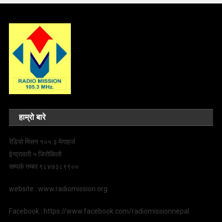
हाम्रो बारे
रेडियो मिसन १०५.३ मेगाहर्ज
ईन्द्रावती ५ जिरोकिलो
सम्पर्क नम्बर ९८४७३८९९००
website : www.radiomission.org
Facebook : https://www.facebook.com/radiomissionnepal