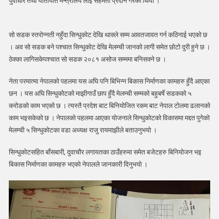
पुर्वाधार तथा यातायात मन्त्रालय लाई सहमती प्रदान गरेको थियो ।
सो सडक स्तरोन्नती नहुँदा सिन्धुकोट देखि थाक्ले सम्म आवतजावत गर्न कठिनाई भएको छ
। अव सो सडक बने पश्चात सिन्धुकोट देखि मेलम्ची जानको लागी समेत छोटो दुरी हुने छ ।
ठेक्का लागिसकेपश्चात सो सडक २०८१ असोज सम्ममा बनिसक्ने छ ।
नेता परमात्मा नेपालको पहलमा यस अघि पनि बिभिन्न बिकास निर्माणका कामहरु हुँदै आएका
छन । यस अघि सिन्धुकोटको माझीगाउँ छाप हुँदै मेलम्ची सम्मको बहुबर्षे सडकको ५
करोडको काम भएको छ । त्यस्तै प्रदेश बाट बिनियोजित रकम बाट नेपाल टोलमा ढलानको
काम भइसकेको छ । नेपालकाे पहलमा आएका याेजनाले सिन्धुकाेटकाे विकासमा मद्दत पुगेकाे
मेलम्ची ५ सिन्धुकाेटका वडा अध्यक्ष राजु रायमाझीले बताउनुभयाे ।
सिन्धुकोटसहित बाँसबारी, दुवाचौर लगायतका ठाउँहरुमा समेत बजेटहरु बिनियोजन भइ
बिकास निर्माणका कामहरु भएकाे नेपालले जानकारी दिनुभयाे ।