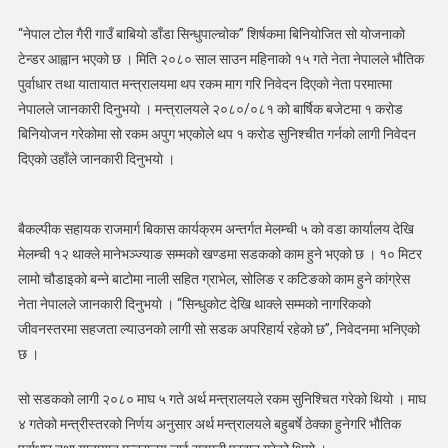
करोडमा
ठेक्का
“नेपाल टोल गैरी गाउँ बाबियो डाँडा सिन्धुपाल्चोक” शिर्षकमा बिनियोजित सो योजनाको
आव्हान
टेन्डर आह्वान भएको छ । मिति २०८० साल साउन महिनाको १५ गते नेता नेपालले भौतिक
पुर्वाधार तथा यातायात मन्त्रालयमा थप रकम माग गरि निवेदन दिएकाे नेता परमात्मा
नेपालले जानकारी दिनुभयाे । मन्त्रालयले २०८०/०८१ को बार्षिक बजेटमा १ करोड
बिनियोजन गरेकोमा सो रकम अपुग भएकोले थप १ करोड सुनिश्चीत गर्नको लागी निवेदन
दिएकाे उहाँले जानकारी दिनुभयाे ।
बैकल्पीक सहायक राजमार्ग बिकास कार्यक्रम अन्तर्गत मेलम्ची ५ को वडा कार्यालय देखि
मेलम्ची १२ थाक्ले मानेभञ्ज्याङ सम्मको खण्डमा सडकको काम हुने भएको छ । १० मिटर
लामो चौडाइको बन्ने बाटोमा नाली सहित ग्राभेल, सोलिङ र कटिङको काम हुने कांग्रेस
नेता नेपालले जानकारी दिनुभयाे । “सिन्धुकोट देखि थाक्ले सम्मको नागरिकको
जीवनस्तरमा सहजता ल्याउनको लागी सो सडक अपरिहार्य रहेको छ”, निवेदनमा भनिएको
छ ।
सो सडकको लागी २०८० माघ ५ गते अर्थ मन्त्रालयले रकम सुनिश्चित गरेको थियो । माघ
४ गतेको मन्त्रीस्तरको निर्णय अनुसार अर्थ मन्त्रालयले बहुबर्षे ठेक्का हुनेगरि भौतिक