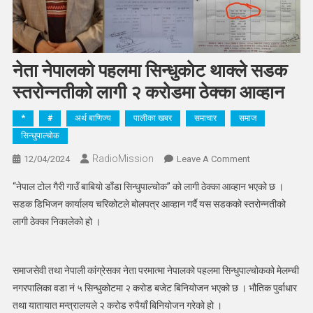
नेता नेपालको पहलमा सिन्धुकाेट थाक्ले सडक
स्तरोन्नतीको लागी २ करोडमा ठेक्का आव्हान
*
#
अर्थ बाणिज्य
पालीका खबर
समाचार
समाज
सिन्धुपाल्चोक
RadioMission
On
12/04/2024
Leave A Comment
नेता
“नेपाल टोल गैरी गाउँ बाबियो डाँडा सिन्धुपाल्चोक” को लागी ठेक्का आव्हान भएको छ ।
नेपालको
सडक डिभिजन कार्यालय चरिकोटले बोलपत्र आव्हान गर्दै यस सडकको स्तरोन्नतीको
पहलमा
लागी ठेक्का निकालेको हो ।
सिन्धुकाेट
थाक्ले
सडक
समाजसेवी तथा नेपाली कांग्रेसका नेता परमात्मा नेपालको पहलमा सिन्धुपाल्चोकको मेलम्ची
स्तरोन्नतीको
लागी
नगरपालिका वडा नं ५ सिन्धुकोटमा २ करोड बजेट बिनियोजन भएको छ । भौतिक पुर्वाधार
२
तथा यातायात मन्त्रालयले २ करोड रुपैयाँ बिनियोजन गरेको हो ।