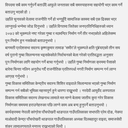
दिनुहुँदैन
विपदमा सबै काम गर्नुपर्ने बताउँदै आफूले जनताका सबै समस्याहरुमा सहयोगी भएर काम गर्ने
:
बताउनु भएको हो ।
स्वास्थ्य
उहाँले चुनावको वेलामा राजनीति गर्ने हो भन्नुहुँदै सामाजिक काममा सबै एक ढिक्का भएर
मन्त्री
लाग्नुपर्छ भन्नेमा जोड दिनुभयो । उहाँले विगतमा जितेका जनप्रतिनिधिहरुको ध्यान
बस्नेत
२०७२ को भूकम्पले नष्ट गरेका गुम्बा र मठमन्दिर निर्माण गर्ने तीर नभएकोले अहिलेसम्म
पुनःनिर्माण हुन नसकेको बताउनुभयो ।
बागमती प्रदेशसभा सदस्य कृष्णकुमार तामाङ ’समीर’ले भूकम्पले क्षति पु¥याएको तीन सय
वर्ष पुरानो गुम्बा सिलन्यनस भइसकेकोले निर्वाचनको बेला गरेको प्रतिवद्धता अनुसार
पुनःनिर्माणका लागि सहयोग गर्ने बाचा गर्नुभयो । उहाँले गुम्बा निर्माणका क्रममा पैसाको
बारेमा चिन्ता नलिन अनुरोध गर्दै राजनीतिक प्रतिस्पर्धा नगरी निर्माण सम्पन्न गर्न लाग्न
आग्रह गर्नुभयो ।
गुम्बा विकास समितिका केन्द्रीय सदस्य शिशिर वाइवाले सिलान्यास भएको गुम्बा निर्माण
सम्पन्न गर्न सबैको भूमिका महत्त्वपूर्ण हुने धारणा राख्नुुभयो । नरदेवी आयुर्वेद अस्पताल
विकास समितिका सदस्य लेखनाथ लामाले मत माग्ने बेलामा जातीय कुरा गरेर विकास
निर्माणका समयमा हराउनेहरुका पछि लाग्ने काम अब बन्द हुनुपर्ने बताउनुभयो ।
कार्यक्रममा नेपाली कांग्रेस पाँचपोखरी थाङपाल गाउँपालिकाका सभापति प्रेम दोङ, नेकपा
माओवादी केन्द्र पाँचपोखरी थाङपाल गाउँपालिकाका अध्यक्ष दिलबहादुर वाइवा, समाजसेवी
शंकर लामालगयतले मन्तव्य राख्नुभएको थियोे ।