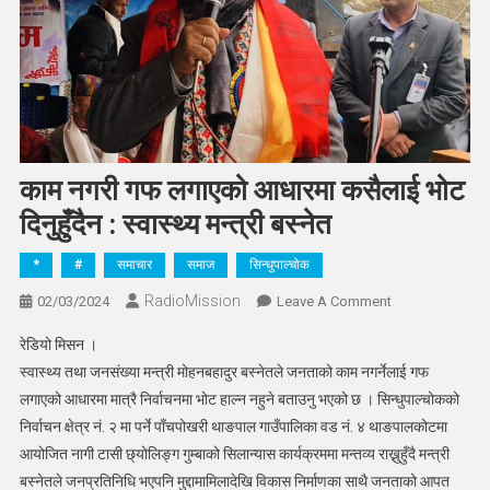
काम नगरी गफ लगाएको आधारमा कसैलाई भोट
दिनुहुँदैन : स्वास्थ्य मन्त्री बस्नेत
*
#
समाचार
समाज
सिन्धुपाल्चोक
RadioMission
On
02/03/2024
Leave A Comment
काम
रेडियो मिसन ।
नगरी
स्वास्थ्य तथा जनसंख्या मन्त्री मोहनबहादुर बस्नेतले जनताको काम नगर्नेलाई गफ
गफ
लगाएको आधारमा मात्रै निर्वाचनमा भोट हाल्न नहुने बताउनु भएको छ । सिन्धुपाल्चोकको
लगाएको
निर्वाचन क्षेत्र नं. २ मा पर्ने पाँचपोखरी थाङपाल गाउँपालिका वड नं. ४ थाङपालकोटमा
आधारमा
कसैलाई
आयोजित नागी टासी छ्योलिङ्ग गुम्बाको सिलान्यास कार्यक्रममा मन्तव्य राख्नुहुँदै मन्त्री
भोट
बस्नेतले जनप्रतिनिधि भएपनि मुद्दामामिलादेखि विकास निर्माणका साथै जनताको आपत