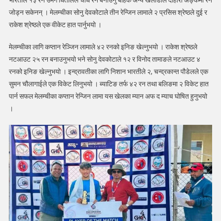
भारतीले १३ रन उमंग धितालले चौध रन बनाउनु बाहेक अन्य खेलाडीले दोहोरो अङ्कमा रन
जोड्न सकेनन् । मेलम्चीका सोनु देवकोटाले तीन रेन्जिन लामाले २ प्रसिस श्रेष्ठले दुई र
राकेश श्रेष्ठले एक वीकेट हात पार्नुभयो ।
मेलम्चीका लागि कप्तान रेञ्जिन लामाले ४२ रनको इनिङ खेल्नुभयो । राकेश श्रेष्ठले
नटआउट २५ रन बनाउनुभयो भने सोनु देवकोटाले १२ र विनोद तामाङले नटआउट ४
रनको इनिङ खेल्नुभयो । इन्द्रावतीका लागि निशान भारतीले २, चन्द्रकान्त पौडेलले एक
सुमन चौलागाईले एक विकेट लिनुभयो । ब्याटिङ तर्फ ४२ रन तथा बलिङमा २ विकेट हात
पार्न सफल मेलम्चीका कप्तान रेन्जिन लामा यस खेलका म्यान अफ द म्याच घोषित हुनुभयो
।