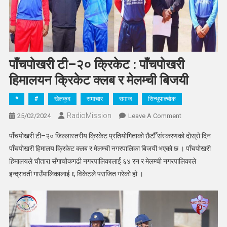
पाँचपोखरी टी–२० क्रिकेट : पाँचपोखरी
हिमालयन क्रिकेट क्लब र मेलम्ची बिजयी
*
#
खेलकुद
समाचार
समाज
सिन्धुपाल्चोक
RadioMission
On
25/02/2024
Leave A Comment
पाँचपोखरी
पाँचपोखरी टी–२० जिल्लास्तरीय क्रिकेट प्रतियोगिताको छैटौँ संस्करणको दोस्रो दिन
टी–
पाँचपोखरी हिमालय क्रिकेट क्लब र मेलम्ची नगरपालिका बिजयी भएको छ । पाँचपोखरी
२०
हिमालयले चौतारा सँगाचोकगढी नगरपालिकालार्ई ६४ रन र मेलम्ची नगरपालिकाले
क्रिकेट
इन्द्रावती गाउँपालिकालाई ६ विकेटले पराजित गरेको हो ।
:
पाँचपोखरी
हिमालयन
क्रिकेट
क्लब