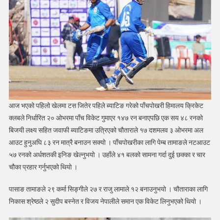
र
मेलम्ची
बिजयी
आज भएको पहिलो खेलमा टस जितेर पहिले ब्याटिङ गरेको पाँचपोखरी हिमालय क्रिकेट
क्लबले निर्धारित २० ओभरमा पाँच विकेट गुमाएर १४७ रन बनाएपछि एक सय ४८ रनको
बिजयी लक्ष्य सहित जवाफी ब्याटिङमा उत्रिएको चौताराले १७ दशमलव ३ ओभरमा अल
आउट हुनुअघि ८३ रन मात्रै बनाउन सक्यो । पाँचपोखरीका लागि पेम्ब तामाङले नटआउट
५७ रनको अर्धशतकी इनिङ खेल्नुभयो । उहाँले ४१ बलको सामना गर्दा दुई छक्का र चार
चौका प्रहार गर्नुभएको थियो ।
पासाङ तामाङले २९ कर्मा सिङ्गीले २७ र राजु लामाले १२ बनाउनुभयो । चौताराका लागि
निकास श्रेष्ठले २ सुदीप बस्नेत र विजय नेपालीले समान एक विकेट लिनुभएको थियो ।