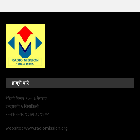
हाम्रो बारे
रेडियो मिसन १०५.३ मेगाहर्ज
ईन्द्रावती ५ जिरोकिलो
सम्पर्क नम्बर ९८४७३८९९००
website : www.radiomission.org