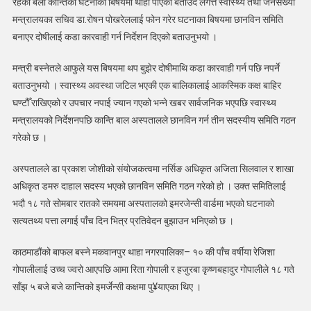
रहेका बेला कान्तिको घटनाका बिषयमा थाहा पाएको बताउदै लगत्तै स्वास्थ्य तथा जनसंख्या
:
मन्त्रालयका सचिव डा.रोषन पोखरेललाई फोन गरेर घटनाका बिषयमा छानविन समिति
स्वास्थ्य
बनाएर दोषीलाई कडा कारवाही गर्न निर्देशन दिएको बताउनुभयो ।
मन्त्री
बस्नेत
मन्त्री बस्नेतले आफुले यस बिषयमा थप बुझेर दोषीमाथि कडा कारवाही गर्न पछि नपर्ने
बताउनुभयो । स्वास्थ्य अवस्था जटिल भएकी एक बालिकालाई आकस्मिक कक्ष बाहिर
घण्टौँ राखिएको र उपचार नपाई ज्यान गएको भन्ने खबर सार्वजनिक भएपछि स्वास्थ्य
मन्त्रालयको निर्देशनपछि कान्ति बाल अस्पतालले छानविन गर्न तीन सदस्यीय समिति गठन
गरेको छ ।
अस्पतालले डा प्रकाश जोशीको संयोजकत्वमा नर्सिङ अधिकृत अजिता सिलवाल र शाखा
अधिकृत डमरु दाहाल सदस्य भएको छानविन समिति गठन गरेको हो । उक्त समितिलाई
भदौ १८ गते सोमबार रातको समयमा अस्पतालको इमरजेन्सी वार्डमा भएको घटनाको
सत्यतथ्य पत्ता लगाई पाँच दिन भित्र प्रतिवेदन बुझाउन भनिएको छ ।
काठमाडौंको बाफल बस्ने मकवानपुर थाहा नगरपालिका– १० की पाँच वर्षीया रेजिशा
गोपालीलाई उच्च ज्वरो आएपछि आमा रिता गोपाली र हजुरबा कृष्णबहादुर गोपालीले १८ गते
साँझ ५ बजे बजे कान्तिको इमर्जेन्सी कक्षमा पु¥याएका थिए ।