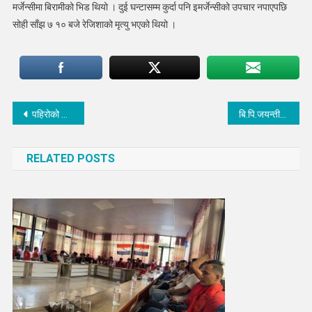
मर्जेन्सीमा बिरामीको भिड थियो । दुई घन्टासम्म कुर्दा पनि इमर्जेन्सीको उपचार नपाएपछि
सोही साँझ ७ १० बजे रेजिशाको मृत्यु भएको थियो ।
Post
पहिरोको जोखिममा रहेका घर निर्माणमा सहयोग गर्ने सांसद तामाङको प्रतिबद्धता
बि.पि.जयन्तीको अवसरमा चौतारामा काँग्रेसको बृक्षारोपण, पार्टी कार्यलय पनि सारियो
navigation
RELATED POSTS