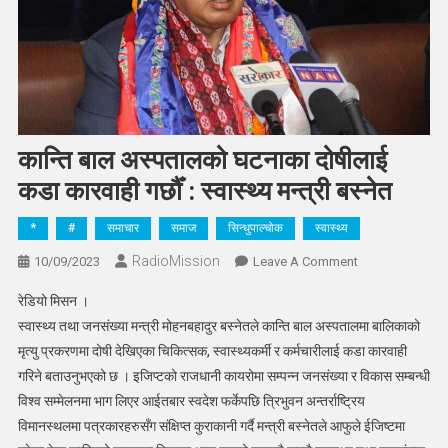
कान्ति बाल अस्पतालको घटनाका दोषीलाई
कडा कारवाही गर्छौँ : स्वास्थ्य मन्त्री बस्नेत
*
#
समाचार
समाज
सिन्धुपाल्चोक
स्वास्थ्य
RadioMission
On
10/09/2023
Leave A Comment
कान्ति
रेडियो मिसन ।
बाल
स्वास्थ्य तथा जनसंख्या मन्त्री मोहनबहादुर बस्नेतले कान्ति बाल अस्पतालमा बालिकाको
अस्पतालको
मृत्यु प्रकरणमा दोषी देखिएका चिकित्सक, स्वास्थ्यकर्मी र कर्मचारीलाई कडा कारवाही
घटनाका
गरिने बताउनुभएको छ । इजिप्टको राजधानी कायरोमा सम्पन्न जनसंख्या र विकास सम्बन्धी
दोषीलाई
कडा
विश्व सम्मेलनमा भाग लिएर आईतबार स्वदेश फर्केपछि त्रिभुवन अन्तर्राष्ट्रिय
कारवाही
विमानस्थलमा पत्रकारहरुसँग संक्षिप्त कुराकानी गर्दै मन्त्री बस्नेतले आफुले ईजिष्टमा
गर्छौँ