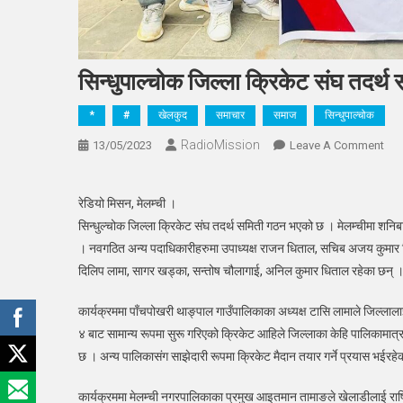
सिन्धुपाल्चोक जिल्ला क्रिकेट संघ तदर्
*
#
खेलकुद
समाचार
समाज
सिन्धुपाल्चोक
RadioMission
On
13/05/2023
Leave A Comment
सिन्
जिल्
रेडियो मिसन, मेलम्ची ।
क्रि
सिन्धुल्चोक जिल्ला क्रिकेट संघ तदर्थ समिती गठन भएको छ । मेलम्चीमा शनि
संघ
। नवगठित अन्य पदाधिकारीहरुमा उपाध्यक्ष राजन धिताल, सचिब अजय कुमार धिता
तदर्
समि
दिलिप लामा, सागर खड्का, सन्तोष चौलागाई, अनिल कुमार धिताल रहेका छन् 
गठन
कार्यक्रममा पाँचपोखरी थाङ्पाल गाउँपालिकाका अध्यक्ष टासि लामाले जिल्लाल
४ बाट सामान्य रूपमा सुरू गरिएको क्रिकेट आहिले जिल्लाका केहि पालिकामात
छ । अन्य पालिकासंग साझेदारी रूपमा क्रिकेट मैदान तयार गर्ने प्रयास भईरहे
कार्यक्रममा मेलम्ची नगरपालिकाका प्रमुख आइतमान तामाङले खेलाडीलाई राष्ट्