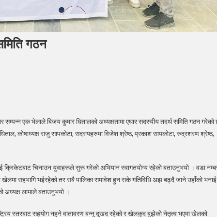
थ समिति गठन
धुपाल्चोक
ला
केट
बार सम्पन्न एक भेलाले बिजय कुमार धितालको अध्यक्षतामा एघार सदस्यीय तदर्थ समिति गठन गरेको
ल, कोषाध्यक्ष राजु सापकोटा, सदस्यहरुमा विजेश श्रेष्ठ, प्रकाश सापकोटा, रुद्रशरण श्रेष्ठ,
थ
ति
।
ाई क्रिकेटबाट चिनाउन युवाहरूले सुरू गरेको अभियान स्वागतयोग्य रहेको बताउनुभयो । वडा नम्ब
्र खेलमा सहभागि भईरहेको तर सबै पालिका समावेश हुन सके गतिविधि अझ बढ्दै जाने उहाँको भनाई
को अध्यक्ष लामाले बताउनुभयो ।
रिय स्तरबाट सहयोग नहुने वातावरण बन्नु दुखद रहेको र खेलकुद बुझेको नेतृत्व भएमा खेलको