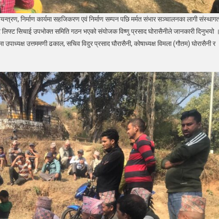
्त्रण, निर्माण कार्यमा सहजिकरण एवं निर्माण सम्पन पछि मर्मत संभार सञ्चालनका लागी संस्थाग
र लिफ्ट सिचाई उपभोक्त समिति गठन भएको संयोजक विष्णु प्रसाद घोरासैनीले जानकारी दिनुभयो 
 उपाध्यक्ष उत्तममणी ढकाल, सचिव विदुर प्रसाद घौरासैनी, कोषाध्यक्ष विमला (गौतम) घोरासैनी र