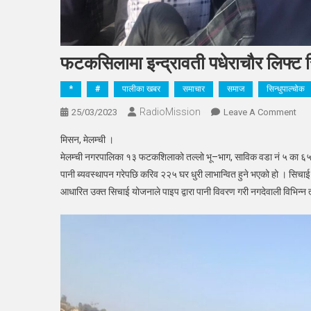
फटकसिलामा इन्द्रावती पधेराचौर लिफ्ट सिँ
*
#
पालीका खबर
समाचार
समाज
सिन्धुपाल्चोक
RadioMission
On
25/03/2023
Leave A Comment
फटक
मिसन, मेलम्ची ।
इन्द्
मेलम्ची नगरपालिका १३ फटकशिलाको तल्लो भू–भाग, साविक वडा नं ५ का ६५ ह
पधेर
पानी ब्यवस्थापन गरेपछि करिव २२५ घर धुरी लाभान्वित हुने भएको हो । सिचा
लिफ्
आधारित उक्त सिचाई योजनाले पाइप द्वारा पानी विवरण गरी नगदेवाली विभिन्न 
सिँच
निर्म
हुने