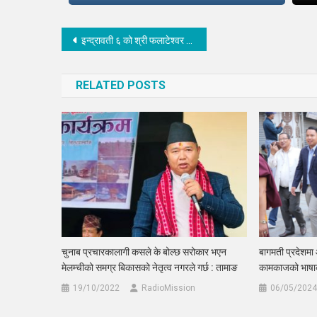
Post
इन्द्रावती ६ को श्री फलाटेश्वर शिव मन्दिरको उद्घाटन, अक्षयकोषमा सांसद बस्नेतको २५ हजार सहयोग
navigation
RELATED POSTS
चुनाब प्रचारकालागी कसले के बोल्छ सरोकार भएन
बागमती प्रदेशमा
मेलम्चीको समग्र बिकासको नेतृत्व नगरले गर्छ : तामाङ
कामकाजको भाषाका
19/10/2022
RadioMission
06/05/2024