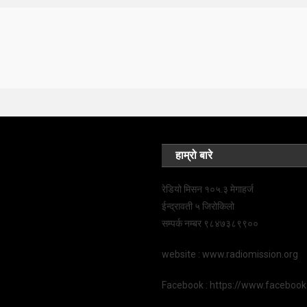
हाम्रो बारे
रेडियो मिसन १०५.३ मेगाहर्ज
ईन्द्रावती ५ जिरोकिलो
सम्पर्क नम्बर ९८४७३८९९००
website : www.radiomission.org
Facebook : https://www.faceboo