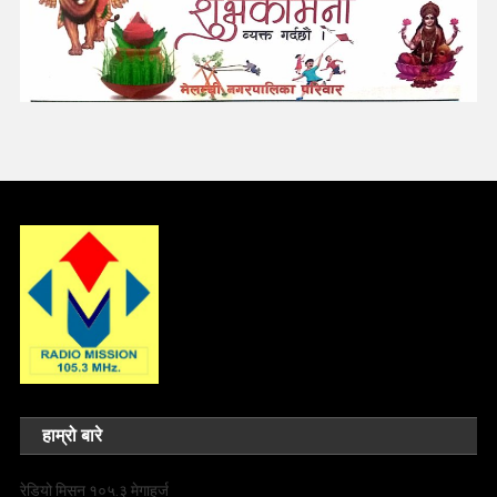
हाम्रो बारे
रेडियो मिसन १०५.३ मेगाहर्ज