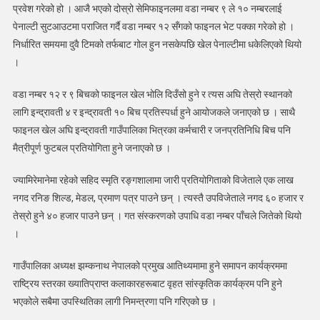
इन्द्रावती
प्रवेश गरेको हो । आजै भएको दोस्रो सेमिफाइनलमा वडा नम्बर ९ ले १० नम्बरलाई
अध्यक्ष
पेनाल्टी सुटआउटमा पराजित गर्दै वडा नम्बर १२ सँगको फाइनल भेट पक्का गरेको हो ।
रनिङ
निर्धारित समयमा दुवै टिमको तर्फबाट गोल हुन नसकेपछि खेल पेनाल्टीमा धकेलिएको थियो
कपको
।
फाइनलमा
वडा नम्बर १२ र ९ बिचको फाइनल खेल भोलि दिउँसो हुने र त्यस अघि तेस्रो स्थानको
लागि इन्द्रावती ४ र इन्द्रावती १० बिच प्रतिस्पर्धा हुने आयोजकले जनाएको छ । साथै
फाइनल खेल अघि इन्द्रावती गाउँपालिका भित्रका कर्मचारी र जनप्रतिनिधि बिच पनि
मैत्रीपूर्ण फुटबल प्रतियोगिता हुने जनाएको छ ।
ज्यामिरेमानेमा रहेको सहिद स्मृति रङ्गशालामा जारी प्रतियोगिताको विजेताले एक लाख
नगद रनिङ शिल्ड, मेडल, प्रमाण पत्र पाउने छन् । त्यस्तै उपविजेताले नगद ६० हजार र
तेस्रो हुने ४० हजार पाउने छन् । गत संस्करणको उपाधि वडा नम्बर पाँचले जितेको थियो
।
गाउँपालिका अध्यक्ष झम्कनाथ नेपालको प्रमुख आतिथ्यमामा हुने समापन कार्यक्रममा
राष्ट्रिय स्तरका ख्यातिप्राप्त कलाकारहरूबाट वृहत सांस्कृतिक कार्यक्रम पनि हुने
भएकोले सबैमा उपस्थितिका लागी निमन्त्रणा पनि गरिएको छ ।
​​​​​​​