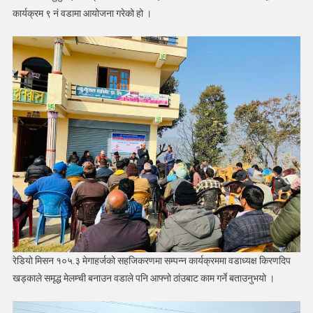
कार्यक्रम ९ नं वडामा आयोजना गरेको हो ।
रेडियो मिसन १०५.३ मेगाहर्जको सहजिकरणमा सम्पन्न कार्यक्रममा वडाध्यक्ष किरणदिप
खड्काले समृद्ध मेलम्ची बनाउन वडाले पनि आफ्नो ठांउबाट काम गर्ने बताउनुभयो ।