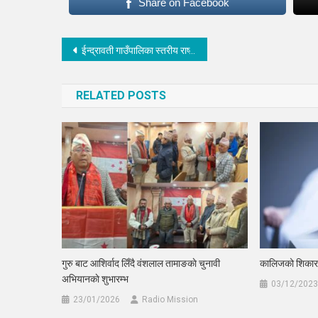
Share on Facebook
Post
ईन्द्रावती गाउँपालिका स्तरीय राष्ट्रपती रनिङ सम्पन्न : राजेश्वरीको दबदबा कायमै, सातौँ पटक च्याम्पियन
navigation
RELATED POSTS
गुरु बाट आशिर्वाद लिँदै वंशलाल तामाङकाे चुनावी
कालिजको शिकार ग
अभियानकाे शुभारम्भ
03/12/2023
23/01/2026
Radio Mission