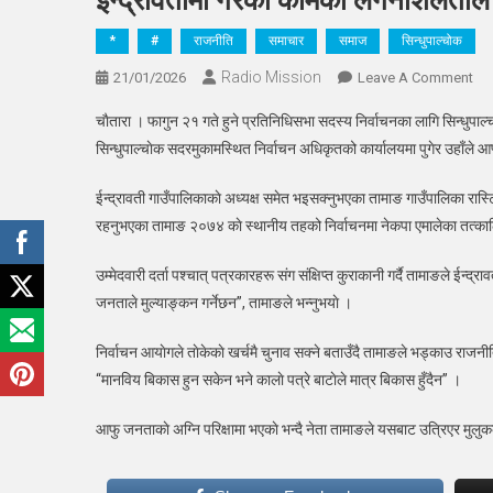
ईन्द्रावतीमा गरेकाे कामकाे लगनशिलताले
*
#
राजनीति
समाचार
समाज
सिन्धुपाल्चोक
Radio Mission
On
21/01/2026
Leave A Comment
ईन्द
चाैतारा । फागुन २१ गते हुने प्रतिनिधिसभा सदस्य निर्वाचनका लागि सिन्धुपाल्चा
गरेक
सिन्धुपाल्चाेक सदरमुकामस्थित निर्वाचन अधिकृतको कार्यालयमा पुगेर उहाँले आफ्न
काम
लगन
ईन्द्रावती गाउँपालिकाकाे अध्यक्ष समेत भइसक्नुभएका तामाङ गाउँपालिका रास्ट्
मला
रहनुभएका तामाङ २०७४ काे स्थानीय तहको निर्वाचनमा नेकपा एमालेका तत्कालिन 
जनत
मुल
उम्मेदवारी दर्ता पश्चात् पत्रकारहरू संग संक्षिप्त कुराकानी गर्दै तामाङले ईन्
गर्ने
जनताले मुल्याङ्कन गर्नेछन”, तामाङले भन्नुभयाे ।
छन्
:
निर्वाचन आयाेगले ताेकेकाे खर्चमै चुनाव सक्ने बताउँदै तामाङले भड्काउ राजनीति न
वंश
“मानविय बिकास हुन सकेन भने कालाे पत्रे बाटाेले मात्र बिकास हुँदैन” ।
ताम
आफु जनताकाे अग्नि परिक्षामा भएकाे भन्दै नेता तामाङले यसबाट उत्रिएर मुलुकका