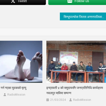
Tweet
Follow us
सिन्धुपाल्चोक जिल्ला अन्तरपालिका स्तरिय खुल्ला भलिबल प्रतियोगिताको उपाधी जुगल ‘बी’ लाई
र्न गएका युवकको मृत्यु
इन्द्रावती ४ को समुदायसँग जनप्रतिनिधि कार्यक्रम
नवलपुर माविमा सम्पन्न
RadioMission
21/03/2024
RadioMission