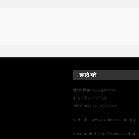
हाम्रो बारे
रेडियो मिसन १०५.३ मेगाहर्ज
ईन्द्रावती ५ जिरोकिलो
सम्पर्क नम्बर ९८४७३८९९००
website : www.radiomission.org
Facebook : https://www.faceboo