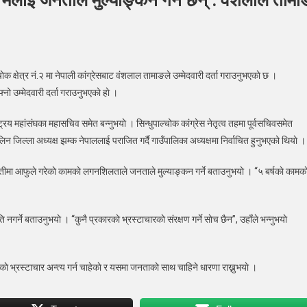
 मलाई जनताले मुल्याङ्कन गर्ने छन् : वंशलाल तामा
्रावतीमा
ेक क्षेत्र नं.२ मा नेपाली कांग्रेसबाट वंशलाल तामाङले उम्मेदवारी दर्ता गराउनुभएकाे छ ।
ाे
ो उम्मेदवारी दर्ता गराउनुभएकाे हाे ।
काे
शिलताले
रिय महांसंघका महासचिव समेत बन्नुभयाे । सिन्धुपाल्चोक कांग्रेस नेतृत्व तहमा पूर्वसचिवसमेत
ई
जिल्ला अध्यक्ष झम्क नेपाललाई पराजित गर्दै गाउँपालिका अध्यक्षमा निर्वाचित हुनुभएको थियाे ।
ाले
्याङ्कन
द्रावतीमा आफुले गरेकाे कामकाे लगनशिलताले जनताले मुल्याङ्कन गर्ने बताउनुभयाे । “५ बर्षकाे कामका
गर्ने बताउनुभयाे । “कुनै प्रकारकाे भ्रस्टाचारकाे संरक्षण गर्ने साेच छैन”, उहाँले भन्नुभयाे
लाल
ाङ
े भ्रस्टाचार अन्त्य गर्न चाहेकाे र यसमा जनताकाे साथ चाहिने धारणा राख्नुभयाे ।