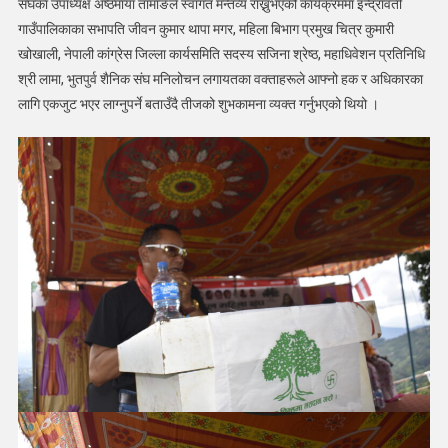
संघका उपाध्यक्ष अष्ठमाया तामाङले स्वागत मन्तव्य राख्नुभएको कार्यक्रममा इन्द्रावती
गाउँपालिकाका सभापति जीवन कुमार थापा मगर, महिला बिभाग प्रमुख चित्र कुमारी
खोखाली, नेपाली कांग्रेस जिल्ला कार्यसमिति सदस्य सजिना श्रेष्ठ, महाधिवेशन प्रतिनिधि
श्री लामा, भुतपुर्व शैनिक संघ मनिलोचन लगायतका वक्ताहरूले आफ्नो हक र अधिकारका
लागि एकजुट भएर लाग्नुपर्ने बताउँदै तीजको शुभकामना व्यक्त गर्नुभएको थियो ।