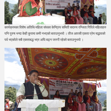
कार्यक्रमका विशेष अतिथि महिला संघका केन्द्रिय समिती सदस्य रन्जिता गिरिले महिलाहरु
पनि पुरुष भन्दा केही कुरामा कमी नभएको बताउनुभयो । तीज आपसी एकता प्रेम सद्भावको
पर्व भएकोले सबै एकताबद्ध भएर अघि बढ्न जरुरी रहेको बताउनुभयो ।