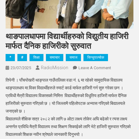
थाङपालधापमा विद्यार्थीहरुको विद्युतीय हाजिरी
मार्फत दैनिक हाजिरीको सुरुवात
*
#
शिक्षा
समाचार
समाज
सिन्धुपाल्चोक
RadioMission
On
23/07/2025
Leave A Comment
थाङपालधापमा
तिपेनी । पाँचपोखरी थाङ्पाल गाउँपालिका वडा नं. ६ मा रहेको सामुदायिक ‍विद्यालय
विद्यार्थीहरुको
थाङ्पालधाप मा.विका विद्यार्थीहरुले स्मार्ट कार्ड मार्फत हाजिरी गर्न सुरु गरेका छन ।
विद्युतीय
प्रविधी मैत्री विद्यालय विकासको निमित्त विद्यार्थीहरुको विधुतिय हाजिरी मार्फत दैनिक
हाजिरी
हाजिरीको सुरुवात गरिएको छ । यो जिल्लामै पहिलोपटक अभ्यास गरिएको बिद्यालयले
मार्फत
दैनिक
जनाएको छ ।
हाजिरीको
बिद्यालयले शैक्षिक सत्र २०८२ को लागि ७ ओटा लक्ष्य तोकेर अघि बढेको र त्यस लक्ष्य
सुरुवात
अन्तर्गत प्रविधि मैत्री विद्यालय तथा शिक्षण सिकाईको लागि भेटे हाजिरी सुरुवात गरिएको
विद्यालयको शिक्षक नवीन श्रेष्ठले जानकारी दिनुभयो ।