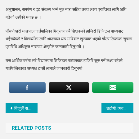
अनुशासन, समर्पण र दृढ संकल्प भन्ने मूल नारा सहित उक्त लक्ष्य प्राप्तिका लागि अघि
बढेको उहाँको भनाइ छ ।
पाँचपोखरी थाङपाल गाउँपालिका भित्रका सबै शिक्षकको हाजिरी डिजिटल माध्यबाट
भईसकेको र विद्यार्थीका लागि थाङपाल धाप माविबाट शुरूवात भएको गाँउपालिकाका सुचना
प्राविधि अधिकृत नारायण क्षेत्रीले जानकारी दिनुभयो ।
यस आर्थिक बर्षमा सबै विद्यालयमा डिजिटल माध्यमबाट हाजिरि सुरु गर्ने लक्ष्य रहेको
गाउँपालिकाका अध्यक्ष टासी लामाले जानकारी दिनुभयो ।
Post
बिजुली समस्या समाधानमा ढिलासुस्ती, माओवादी केन्द्रद्वारा समाधानका लागि प्राधिकरणलाई ज्ञापनपत्र
उद्योगी, व्यवसायीलाई एक दिवसीय अभिमुखीकरण कार्यक्रम मेलम्चीमा सम्पन्न
navigation
RELATED POSTS