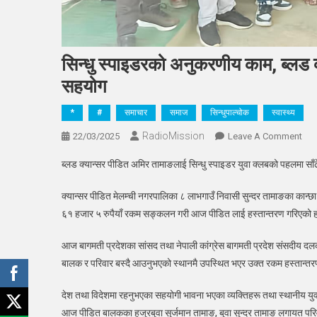
सिन्धु स्पाइडरको अनुकरणीय काम, ब्लड क
सहयोग
*
#
समाचार
समाज
सिन्धुपाल्चोक
स्वास्थ्य
RadioMission
On
22/03/2025
Leave A Comment
सिन्ध
ब्लड क्यान्सर पीडित अमिर तामाङलाई सिन्धु स्पाइडर युवा क्लबको पहलमा सा
स्पा
अनु
क्यान्सर पीडित मेलम्ची नगरपालिका ८ लाभगाउँ निवासी सुन्दर तामाङका कान्छ
काम
६१ हजार ५ रुपैयाँ रकम सङ्कलन गरी आज पीडित लाई हस्तान्तरण गरिएको 
ब्लड
क्यान
आज बागमती प्रदेशका सांसद तथा नेपाली कांग्रेस बागमती प्रदेश संसदीय दलक
पिडि
बालक र परिवार बस्दै आउनुभएको स्थानमै उपस्थित भएर उक्त रकम हस्तान्तर
अमि
साँढे
देश तथा विदेशमा रहनुभएका सहयोगी भावना भएका व्यक्तिहरू तथा स्थानीय युव
पाँच
आज पीडित बालकका हजुरबुवा सुर्जमान तामाङ, बुवा सुन्दर तामाङ लगायत पर
लाख