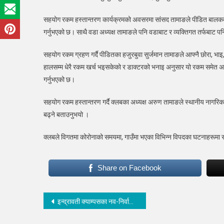
भन्दा
सहयोग रकम हस्तान्तरण कार्यक्रमको अवसरमा सांसद तामाङले पीडित बालकको श
बढी
गर्नुभएको छ। साथै वडा अध्यक्ष तामाङले पनि वडाबाट र व्यक्तिगत तर्फबाट पनि
सहय
सहयोग रकम ग्रहण गर्दै पीडितका हजुरबुवा सुर्जमान तामाङले आफ्नै छोरा, भाइ
हालसम्म धेरै रकम खर्च भइसकेको र डाक्टरको भनाइ अनुसार यो रकम समेत अझै
गर्नुभएको छ।
सहयोग रकम हस्तान्तरण गर्दै क्लबका अध्यक्ष अरुण तामाङले स्थानीय नागरिकह
बढ्ने बताउनुभयो ।
क्लबले विगतमा कोरोनाको समयमा, गाउँमा भएका विभिन्न विपदका घटनाहरूमा र
Share on Facebook
Post
इन्द्रावती क्याम्पसका नव-निर्वाचिय स्ववियु समितिलाई प्रमाणपत्र वितरण
navigation