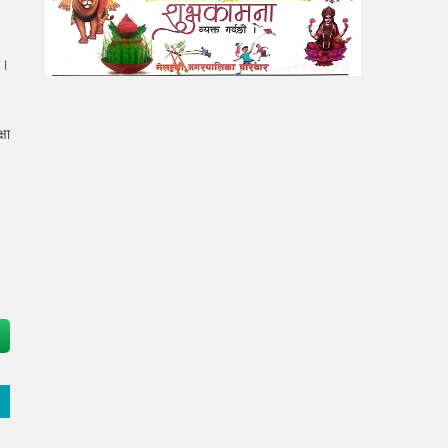
छ।
षा