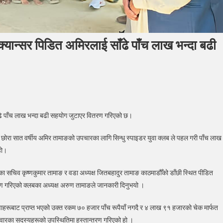
्यान्सर पिडित अमिरलाई साँढे पाँच लाख भन्दा बढी
ु
ँढे पाँच लाख भन्दा बढी सहयोग जुटाएर वितरण गरिएको छ।
इडरको
करणीय
ा छोरा सात वर्षीय अमिर तामाङको उपचारका लागि सिन्धु स्पाइडर युवा क्लब ले पहल गरी पाँच लाख
,
हो।
्सर
ा सचिव कृष्णकुमार तामाङ र वडा अध्यक्ष जितबहादुर तामाङ काठमाडौँको डाँछी स्थित पीडित
त
ण गरिएको क्लबका अध्यक्ष अरुण तामाङले जानकारी दिनुभयो ।
रलाई
ाहरूबाट प्राप्त भएको उक्त रकम ७० हजार पाँच रूपैयाँ नगदै र ४ लाख ९१ हजारको चेक मार्फत
िवारका सदस्यहरूको उपस्थितिमा हस्तान्तरण गरिएको हो ।