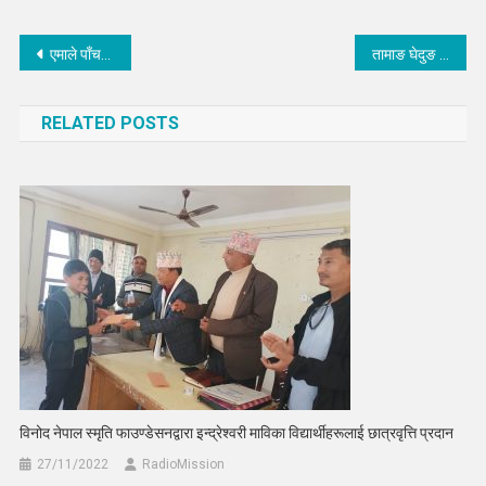
Post
एमाले पाँचपोखरीको अध्यक्षमा सुर्यमान दोङ
तामाङ घेदुङ मलेसियाले सोनाम ल्होछार बृहत साँस्कृतिक कार्यक्रम गरेर मनाउने
navigation
RELATED POSTS
विनोद नेपाल स्मृति फाउण्डेसनद्वारा इन्द्रेश्वरी माविका विद्यार्थीहरूलाई छात्रवृत्ति प्रदान
27/11/2022
RadioMission