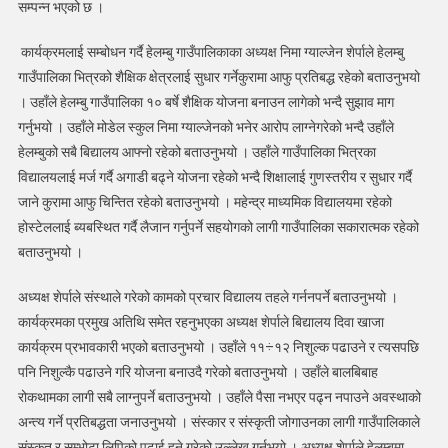
सम्पन्न भएको छ ।
तथा
अभिभावक
कार्यक्रमलाई सम्बोधन गर्दै हेलम्बु गाउँपालिकाका अध्यक्ष निमा ग्याल्जेन शेर्पाले हेलम्बु
भेला
गाउँपालिका भित्रको शैक्षिक क्षेत्रलाई सुधार गर्नेकुरामा आफु प्रतिबद्ध रहेको बताउनुभयो
सम्पन्न
। उहाँले हेलम्बु गाउँपालिका १० बर्षे शैक्षिक योजना बनाउन लागेको भन्दै सुझाव माग
गर्नुभयो । उहाँले मोडेल स्कुल निमा ग्याल्जेनको भनेर आरोप लाग्नेगरेको भन्दै उहाँले
हेलम्बुको सबै बिद्यालय आफ्नो रहेको बताउनुभयो । उहाँले गाउँपालिका भित्रका
विद्यालयलाई मर्ज गर्दै अगाडी बढ्ने योजना रहेको भन्दै शिक्षालाई गुणस्तरीय र सुधार गर्दै
जाने कुरामा आफु चिन्तित रहेको बताउनुभयो । महेन्द्र माध्यमिक विद्यालयमा रहेको
होस्टेललाई ब्यबस्थित गर्दै लैजान गर्नुपर्ने सहयोगको लागी गाउँपालिका सकारात्मक रहेको
बताउनुभयो ।
अध्यक्ष शेर्पाले संस्थाले गरेको कामको प्रचार विद्यालय तहले गर्ननपर्ने बताउनुभयो ।
कार्यक्रमका प्रमुख अतिथि समेत रहनुभएका अध्यक्ष शेर्पाले बिद्यालय दिवा खाजा
कार्यक्रम प्रभावकारी भएको बताउनुभयो । उहाँले ११÷१२ निशुल्क पढाउने र त्यसपछि
पनि निशुल्कै पढाउने गरि योजना बनाउदै गरेको बताउनुभयो । उहाँले बालबिबाह
रोकथामका लागी सबै लाग्नुपर्ने बताउनुभयो । उहाँले पैसा नभएर पढ्न नपाउने अवस्थाको
अन्त्य गर्ने प्रतिबद्धता जनाउनुभयो । संस्कार र संस्कृती जोगाउनका लागी गाउँपालिकाले
संस्कृत र सम्भोटा लिपिको पढाई हुने गरेको उल्लेख गर्नुभयो । अध्यक्ष शेर्पाले हेलम्बुमा