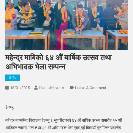
महेन्द्र माबिको ६४ औं बार्षिक उत्सव तथा
अभिभावक भेला सम्पन्न
विविध
RadioMission
On
18/01/2025
Leave A Comment
महेन्द्र
माबिको
हेलम्बु ।
६४
औं
महेन्द्र माध्यमिक विद्यालय हेलम्बु ६ सुपारीटारको ६४ औं बार्षिक उत्सव समारोह,१५ औं
बार्षिक
आजिवन सदस्य भेला तथा २१ औं अभिभावक भेला एवम् पुर्व विद्यार्थी पुनर्मिलन समारोह
उत्सव