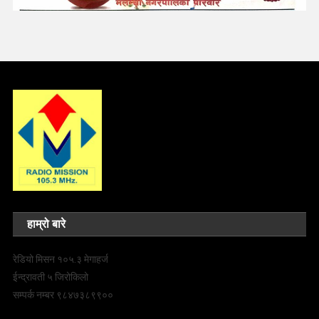
हाम्रो बारे
रेडियो मिसन १०५.३ मेगाहर्ज
ईन्द्रावती ५ जिरोकिलो
सम्पर्क नम्बर ९८४७३८९९००