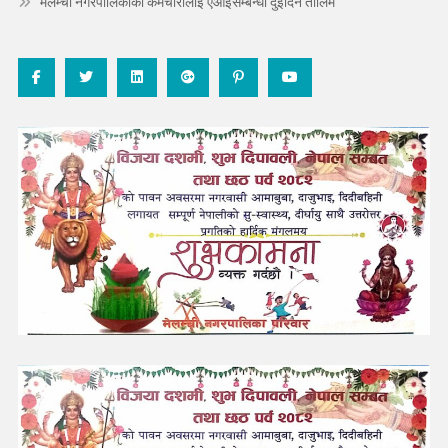
मेलम्ची नगरपालिकाका कर्मचारीलाई एआईसम्बन्धी दुईदिने तालिम