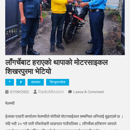
लाँगर्चेबाट हराएको थापाको मोटरसाइकल
शिखरपुरमा भेटियो
*
#
समाचार
सिन्धुपाल्चोक
RadioMission
On
07/09/2022
Leave A Comment
लाँगर्चेबाट
मेलम्ची
हराएको
थापाको
ईलाका प्रहरी कार्यालय मेलम्चीले चोरीको मोटरसाईकल सम्बन्धित धनिलाई बुझाएको छ ।
मोटरसाइकल
यहि भदौ २० गते राती पाँचपोखरी थाङपाल गाउँपालिका ८ लाँगर्चेका हरिशरण थापाले
शिखरपुरमा