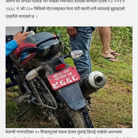
आफ्नो घर अगाडी पार्किङ गरि राखेको स्थानबाट हराएको बागमती प्रदेश ०२-०१९ प
भेटियो
९६६८ नं. को २२० सिसिको मोटरसाइकल फेला पारी सवारी धनी थापालाई बुझाइएको
प्रहरीले जनाएको छ ।
मेलम्ची नगरपालिका १० शिखरपुरको सडक छेउमा लुकाई छिपाई राखेको अवस्थामा