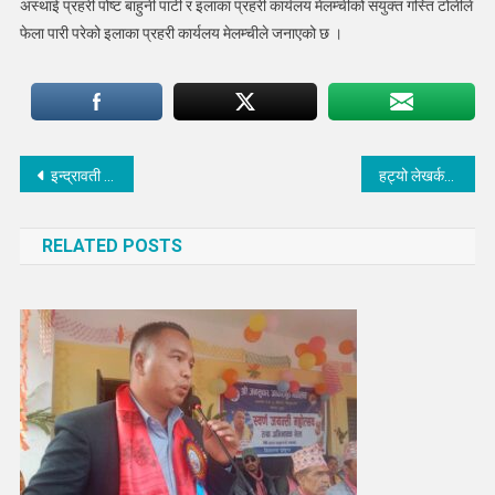
अस्थाई प्रहरी पोष्ट बाहुनी पाटी र इलाका प्रहरी कार्यलय मेलम्चीको संयुक्त गस्ति टोलीले
फेला पारी परेको इलाका प्रहरी कार्यलय मेलम्चीले जनाएको छ ।
Post
इन्द्रावती गाउँपालिकाले पाँच बर्षको योजना बैङ्कको खाका तयार पारेको छ : प्रबक्ता आचार्य
हट्यो लेखर्कमा खानेपानीको समस्या
navigation
RELATED POSTS