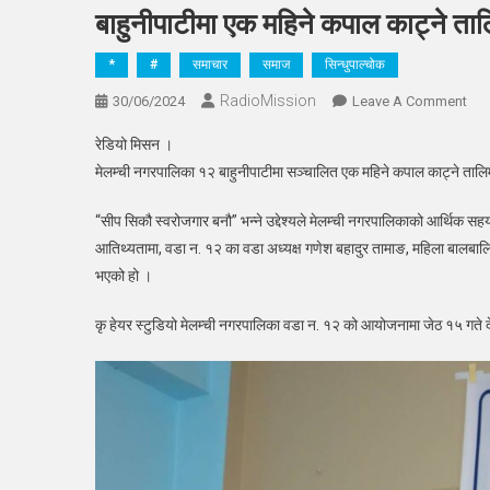
बाहुनीपाटीमा एक महिने कपाल काट्ने ता
*
#
समाचार
समाज
सिन्धुपाल्चोक
RadioMission
On
30/06/2024
Leave A Comment
बाहु
रेडियो मिसन ।
एक
मेलम्ची नगरपालिका १२ बाहुनीपाटीमा सञ्चालित एक महिने कपाल काट्ने तालि
महिन
कपा
“सीप सिकौ स्वरोजगार बनौ” भन्ने उद्देश्यले मेलम्ची नगरपालिकाको आर्थिक 
काट्
आतिथ्यतामा, वडा न. १२ का वडा अध्यक्ष गणेश बहादुर तामाङ, महिला बालबाल
ताल
भएको हो ।
सम्पन
१३
कृ हेयर स्टुडियो मेलम्ची नगरपालिका वडा न. १२ को आयोजनामा जेठ १५ गते
जना
ताल
सहभ