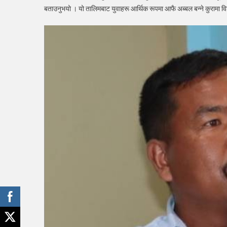
बताउनुभयो । यो तालिमबाट युवाहरू आर्थिक रूपमा आफै अब्बल बन्ने कुरामा वि