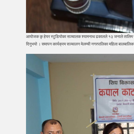
आयोजक कृ हेयर स्टुडियोका सञ्चालक श्यामनाथ ढकालले १३ जनाले तालिम प्राप
दिनुभयो । समापन कार्यक्रम सञ्चालन मेलम्ची नगरपालिका महिला बालबालिका