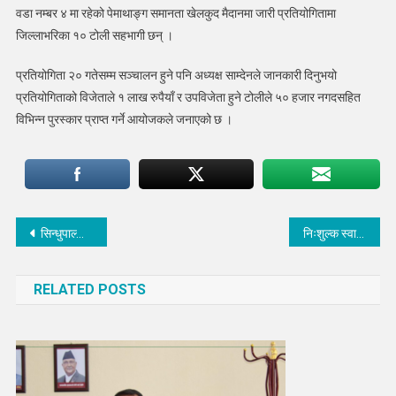
वडा नम्बर ४ मा रहेको पेमाथाङ्ग समानता खेलकुद मैदानमा जारी प्रतियोगितामा
जिल्लाभरिका १० टोली सहभागी छन् ।
प्रतियोगिता २० गतेसम्म सञ्चालन हुने पनि अध्यक्ष साम्देनले जानकारी दिनुभयो
प्रतियोगिताको विजेताले १ लाख रुपैयाँ र उपविजेता हुने टोलीले ५० हजार नगदसहित
विभिन्न पुरस्कार प्राप्त गर्ने आयोजकले जनाएको छ ।
Post
सिन्धुपाल्चोक भूकम्पः एक कैदी घाइते, यी ठाउँमा भए क्षती
निःशुल्क स्वास्थ्य शिविर बाहुनीपाटीमा शुरू
navigation
RELATED POSTS