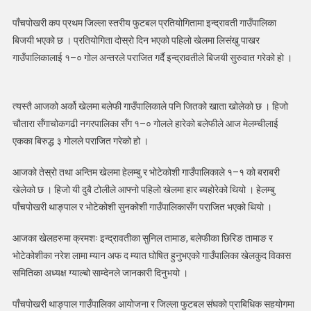
कप
पाँचपोखरी कप प्रथम जिल्ला स्तरीय फुटबल प्रतियोगितामा इन्द्रावती गाउँपालिका
फुटबल
बिजयी भएको छ । प्रतियोगिता दोस्रो दिन भएको पहिलो खेलमा लिसंखु पाखर
:
गाउँपालिकालाई १–० गोल अन्तरले पराजित गर्दै इन्द्रावतीले बिजयी सुरुवात गरेको हो ।
इन्द्रावती
र
बलेफीको
जित,
त्यस्तै आजको अर्को खेलमा बलेफी गाउँपालिकाले पनि जितको खाता खोलेको छ । हिजो
हेलम्बु
चौतारा सँगाचोकगढी नगरपालिका सँग १–० गोलले हारेको बलेफीले आज मेलम्चीलाई
र
एकका बिरुद्ध ३ गोलले पराजित गरेको हो ।
भोटेकोशी
बराबरीमा
आजको तेस्रो तथा अन्तिम खेलमा हेलम्बु र भोटेकोशी गाउँपालिकाले १–१ को बराबरी
खेलेको छ । हिजो यी दुबै टोलीले आफ्नो पहिलो खेलमा हार ब्यहोरेको थियो । हेलम्बु
पाँचपोखरी थाङ्पाल र भोटेकोशी सुनकोशी गाउँपालिकासँग पराजित भएको थियो ।
आजका खेलहरुमा क्रमशः इन्द्रावतीका सुनिल तामाङ, बलेफीका छिरिङ तामाङ र
भोटेकोशीका नरेश लामा म्यान अफ द म्यात घोषित हुनुभएको गाउँपालिका खेलकुद विकास
समितिका अध्यक्ष ग्याल्बो साम्देनले जानकारी दिनुभयो ।
पाँचपोखरी थाङ्पाल गाउँपालिका आयोजना र जिल्ला फुटबल संघको प्राबिधिक सहयोगमा