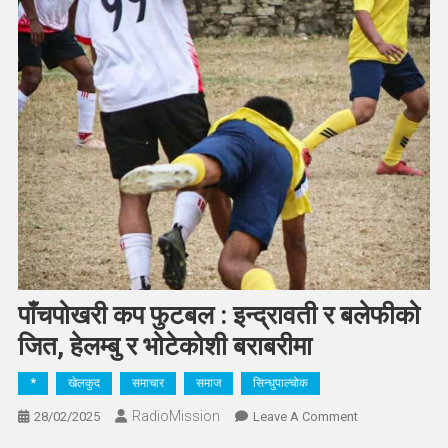
पाँचपोखरी कप फुटबल : इन्द्रावती र बलेफीको
जित, हेलम्बु र भोटेकोशी बराबरीमा
*
खेलकुद
समाचार
समाज
सिन्धुपाल्चोक
RadioMission
On
28/02/2025
Leave A Comment
पाँचपोखरी