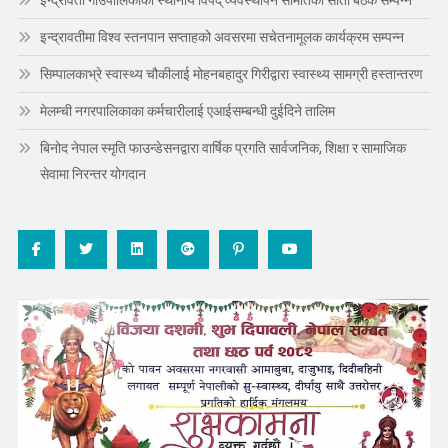
इन्द्रावती गाउँपालिकाको स्थानीय विपद् व्यवस्थापन समितिको सातौँ बैठक सम्पन्न
इन्द्रावतीमा विश्व स्तनपान सप्ताहको अवसरमा सचेतनामूलक कार्यक्रम सम्पन्न
सिम्पालकाभ्रे स्वास्थ्य चौकीलाई मोहनबहादुर गिरीद्वारा स्वास्थ्य सामग्री हस्तान्तरण
मेलम्ची नगरपालिकाका कर्मचारीलाई एआईसम्बन्धी दुईदिने तालिम
बिनोद नेपाल स्मृति फाउन्डेसनद्वारा वार्षिक प्रगति सार्वजनिक, शिक्षा र सामाजिक
सेवामा निरन्तर योगदान