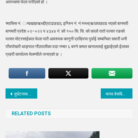
अवस्थामा फेला पारीएको हो ।
च्यासिस नं. ःम्द्दब्ज्ञज्ञऋथ्द्दीएव्टढछडठ, इन्जिन नं. नं.म्ज्थ्च्ऋव्ठघछठड भएको बागमती
बागमती प्रदेश ०२–०२२ प ४३४४ नं. को १५० सि. सि. को कालो रातो पल्सर रङको
पल्सर मोटरसाईकल फेला पारी आवश्यक कानुनी प्रक्रिया पुर्याई सम्बन्धित सवारी धनी
पाँचपोखरी थाङ्पाल गाँउपालीका वडा नम्बर ६ बस्ने कमल खनाललाई बुझाईएको ईलाका
प्रहरी कार्यालय मेलम्चीले जनाएको छ ।
Post
दुर्घटनामा परी अपाङ्ग भएकालाई मासिक १५ सय भत्ता
मानव बेचबिखन तथा ओसारपसार विरुद्धको राष्ट्रिय दिवसको अवसरमा अन्तरक्रिया कार्यक्रम सम्पन्न
navigation
RELATED POSTS