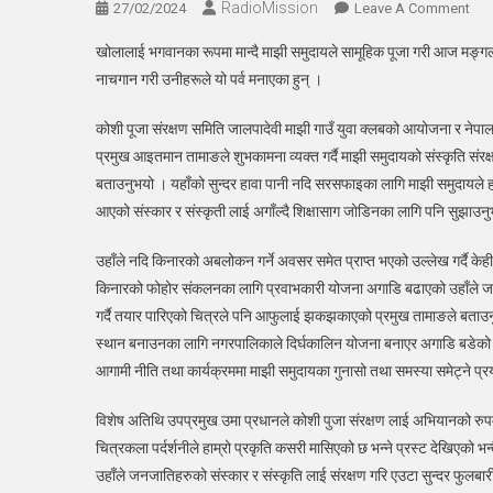
RadioMission
On
27/02/2024
Leave A Comment
माझी
खोलालाई भगवानका रूपमा मान्दै माझी समुदायले सामूहिक पूजा गरी आज मङ्गलवा
समुद
नाचगान गरी उनीहरूले यो पर्व मनाएका हुन् ।
इन्द्
बगर
कोशी पूजा संरक्षण समिति जालपादेवी माझी गाउँ युवा क्लबको आयोजना र नेप
(लद
प्रमुख आइतमान तामाङले शुभकामना व्यक्त गर्दै माझी समुदायको संस्कृति स
कोश
बताउनुभयो । यहाँको सुन्दर हावा पानी नदि सरसफाइका लागि माझी समुदायले हरेक ब
पर्व
मनाय
आएको संस्कार र संस्कृती लाई अगाँल्दै शिक्षासाग जोडिनका लागि पनि सुझाउन
उहाँले नदि किनारको अबलोकन गर्ने अवसर समेत प्राप्त भएको उल्लेख गर्दै के
किनारको फोहोर संकलनका लागि प्रवाभकारी योजना अगाडि बढाएको उहाँले जा
गर्दै तयार पारिएको चित्रले पनि आफुलाई झकझकाएको प्रमुख तामाङले बताउनु
स्थान बनाउनका लागि नगरपालिकाले दिर्घकालिन योजना बनाएर अगाडि बडेको भन
आगामी नीति तथा कार्यक्रममा माझी समुदायका गुनासो तथा समस्या समेट्ने प्रय
विशेष अतिथि उपप्रमुख उमा प्रधानले कोशी पुजा संरक्षण लाई अभियानको रुप
चित्रकला पर्दर्शनीले हाम्रो प्रकृति कसरी मासिएको छ भन्ने प्रस्ट देखिएको
उहाँले जनजातिहरुको संस्कार र संस्कृति लाई संरक्षण गरि एउटा सुन्दर फुलबारी न