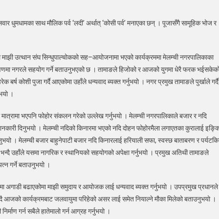
र धुमधामका साथ मौलिक पर्व ‘लदी’ अर्थात् ‘कोसी पर्व’ मनाएका छन् । पूजासँगै सामूहिक भोज र
ायले
रावती
मा
ाल माझी उत्थान संघ सिन्धुपाल्चोकको सह–आयोजनामा भएको कार्यक्रममा मेलम्ची नगरपालिकाका
ी)
ंरक्षणमा नगरले सहयोग गर्ने बताउनुभएको छ । तामाङले हिजोको र आजको युगमा धेरै फरक भईसकेक
ी
र्ष कोशी पुजा गर्दै आएकोमा उहाँले धन्यवाद ब्यक्त गर्नुभयो । नगर प्रमुख तामाङले पुर्खाले गर्दै
ो
ुभयो ।
ही मात्रामा भएपनि फोहोर संकलन गरेको उल्लेख गर्नुभयो । मेलम्ची नगरपालिकाले बजार र नदि
नकारी दिनुभयो । मेलम्ची नदिको किनारमा भएको नदि दोहन फोहोरमैला लगाएतका कुरालाई इङ्क
भयो । मेलम्ची बजार बाहुनेपाटी बजार नदि किनारलाई हरियाली सफा, स्वस्छ बाताबरण र पर्यटक
्दै उहाँले यसमा नागरिक र स्थानियको सहयोगको अपेक्षा गर्नुभयो । प्रमुख अतिथी तामाङले
त्न गर्ने बताउनुभयो ।
मा अगाडी बढाएकोमा माझी समुदाय र आयोजक लाई धन्यवाद ब्यक्त गर्नुभयो । उपप्रमुख प्रधानले
 भन्दै आजको कार्यक्रमबाट जलवायुमा परिहेको असर लाई समेत नियाल्ने मौका मिलेको बताउनुभयो ।
िर्माण गर्न सबैले हातेमालो गर्न आग्रह गर्नुभयो ।