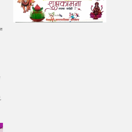
ित
ा
,