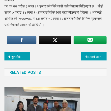
देखाउँछ ।
गत वर्ष ७७ करोड ३ लाख ८२ हजार रुपैयाँको नाडी घडी नेपालमा भित्रिएको छ । सोही
सयमा ७ करोड ३४ लाख ९५ हजार रुपैयाँको भित्ते घडी भित्रिएको देखिन्छ । अघिल्लो
आर्थिक वर्ष २०७७÷७८ मा ६४ करोड ५८ लाख ९० हजार रुपैयाँको विभिन्न प्रकारका
घडी नेपालले आयात गरेको थियो ।
Post
सुहाउँदो जोडी नभेटीएर रोकीयो नवौं बिवाह
नेपालको आफ्नै ‘डिजिटल करेन्सी’को योजना के हुंदै छ ?
navigation
RELATED POSTS