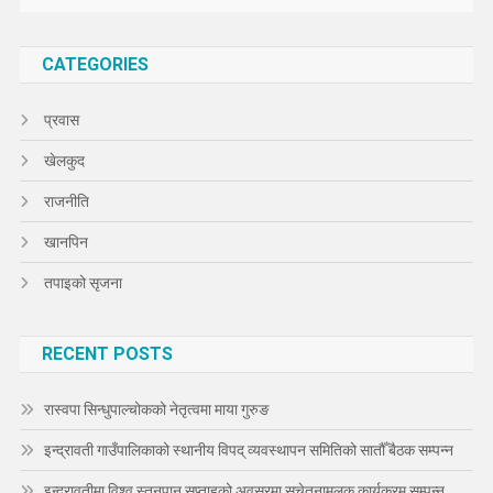
CATEGORIES
प्रवास
खेलकुद
राजनीति
खानपिन
तपाइको सृजना
RECENT POSTS
रास्वपा सिन्धुपाल्चोकको नेतृत्वमा माया गुरुङ
इन्द्रावती गाउँपालिकाको स्थानीय विपद् व्यवस्थापन समितिको सातौँ बैठक सम्पन्न
इन्द्रावतीमा विश्व स्तनपान सप्ताहको अवसरमा सचेतनामूलक कार्यक्रम सम्पन्न