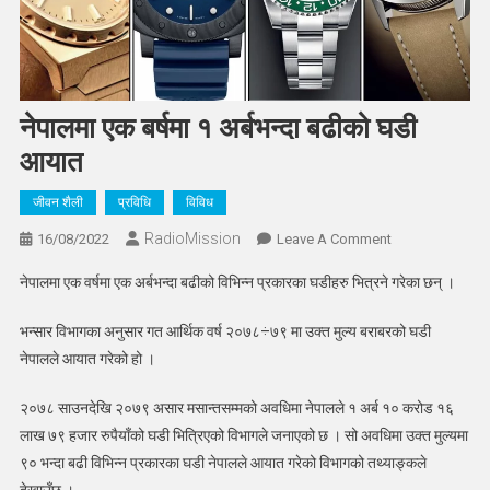
नेपालमा एक बर्षमा १ अर्बभन्दा बढीको घडी
आयात
जीवन शैली
प्रविधि
विविध
RadioMission
On
16/08/2022
Leave A Comment
नेपालमा
नेपालमा एक वर्षमा एक अर्बभन्दा बढीको विभिन्न प्रकारका घडीहरु भित्रने गरेका छन् ।
एक
बर्षमा
भन्सार विभागका अनुसार गत आर्थिक वर्ष २०७८÷७९ मा उक्त मुल्य बराबरको घडी
१
नेपालले आयात गरेको हो ।
अर्बभन्दा
बढीको
२०७८ साउनदेखि २०७९ असार मसान्तसम्मको अवधिमा नेपालले १ अर्ब १० करोड १६
घडी
लाख ७९ हजार रुपैयाँको घडी भित्रिएको विभागले जनाएको छ । सो अवधिमा उक्त मुल्यमा
आयात
९० भन्दा बढी विभिन्न प्रकारका घडी नेपालले आयात गरेको विभागको तथ्याङ्कले