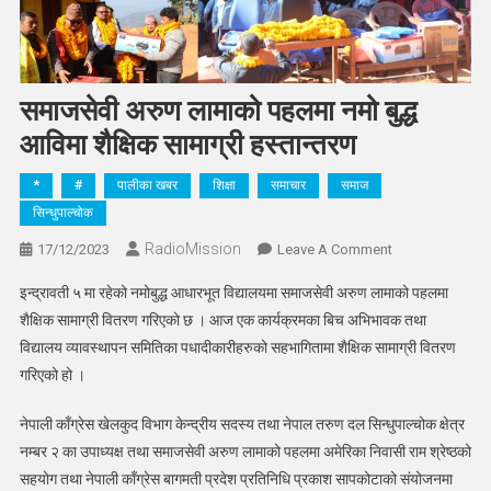
समाजसेवी अरुण लामाको पहलमा नमो बुद्ध
आविमा शैक्षिक सामाग्री हस्तान्तरण
*
#
पालीका खबर
शिक्षा
समाचार
समाज
सिन्धुपाल्चोक
RadioMission
On
17/12/2023
Leave A Comment
समाजसेवी
इन्द्रावती ५ मा रहेको नमोबुद्ध आधारभूत विद्यालयमा समाजसेवी अरुण लामाको पहलमा
अरुण
शैक्षिक सामाग्री वितरण गरिएको छ । आज एक कार्यक्रमका बिच अभिभावक तथा
लामाको
विद्यालय व्यावस्थापन समितिका पधादीकारीहरुको सहभागितामा शैक्षिक सामाग्री वितरण
पहलमा
गरिएको हो ।
नमो
बुद्ध
नेपाली काँग्रेस खेलकुद विभाग केन्द्रीय सदस्य तथा नेपाल तरुण दल सिन्धुपाल्चोक क्षेत्र
आविमा
शैक्षिक
नम्बर २ का उपाध्यक्ष तथा समाजसेवी अरुण लामाको पहलमा अमेरिका निवासी राम श्रेष्ठको
सामाग्री
सहयोग तथा नेपाली काँग्रेस बागमती प्रदेश प्रतिनिधि प्रकाश सापकोटाको संयोजनमा