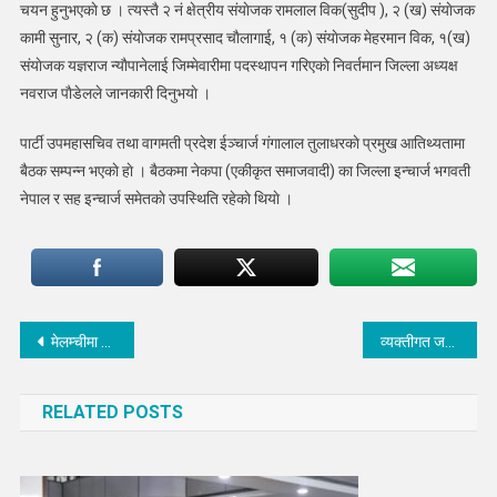
चयन हुनुभएकाे छ । त्यस्तै २ नं क्षेत्रीय संयाेजक रामलाल विक(सुदीप ), २ (ख) संयाेजक
कामी सुनार, २ (क) संयाेजक रामप्रसाद चाैलागाई, १ (क) संयाेजक मेहरमान विक, १(ख)
संयाेजक यज्ञराज न्याैपानेलाई जिम्मेवारीमा पदस्थापन गरिएकाे निवर्तमान जिल्ला अध्यक्ष
नवराज पाैडेलले जानकारी दिनुभयाे ।
पार्टी उपमहासचिव तथा वागमती प्रदेश ईञ्चार्ज गंगालाल तुलाधरकाे प्रमुख आतिथ्यतामा
बैठक सम्पन्न भएकाे हाे । बैठकमा नेकपा (एकीकृत समाजवादी) का जिल्ला इन्चार्ज भगवती
नेपाल र सह इन्चार्ज समेतकाे उपस्थिति रहेकाे थियाे ।
Post
मेलम्चीमा तामाङ भाषामा पढाई हुने
व्यक्तीगत जमिनमा उत्खनन गर्दा कानुनी दायरामा आउन नगर प्रमुख तामाङको निर्देशन
navigation
RELATED POSTS