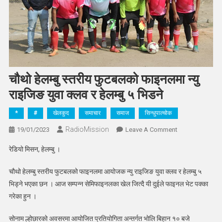
चौथो हेलम्बु स्तरीय फुटबलको फाइनलमा न्यु
राइजिङ युवा क्लव र हेलम्बु ५ भिडने
*
#
खेलकुद
समाचार
समाज
सिन्धुपाल्चोक
RadioMission
On
19/01/2023
Leave A Comment
चौथो
रेडियो मिसन, हेलम्बु ।
हेलम्बु
स्तरीय
चौथो हेलम्बु स्तरीय फुटबलको फाइनलमा आयोजक न्यु राइजिङ युवा क्लव र हेलम्बु ५
फुटबलको
भिड्ने भएका छन । आज सम्पन्न सेमिफाइनलका खेल जित्दै यी दुईले फाइनल भेट पक्का
फाइनलमा
गरेका हुन ।
न्यु
राइजिङ
सोनाम ल्होछारको अवसरमा आयोजित प्रतियोगिता अन्तर्गत भोलि बिहान १० बजे
युवा