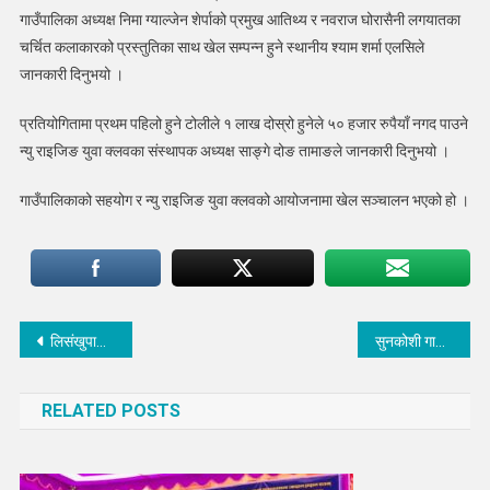
गाउँपालिका अध्यक्ष निमा ग्याल्जेन शेर्पाको प्रमुख आतिथ्य र नवराज घोरासैनी लगयातका
क्लव
चर्चित कलाकारको प्रस्तुतिका साथ खेल सम्पन्न हुने स्थानीय श्याम शर्मा एलसिले
र
हेलम्बु
जानकारी दिनुभयो ।
५
भिडने
प्रतियोगितामा प्रथम पहिलो हुने टोलीले १ लाख दोस्रो हुनेले ५० हजार रुपैयाँ नगद पाउने
न्यु राइजिङ युवा क्लवका संस्थापक अध्यक्ष साङ्गे दोङ तामाङले जानकारी दिनुभयो ।
गाउँपालिकाको सहयोग र न्यु राइजिङ युवा क्लवको आयोजनामा खेल सञ्चालन भएको हो ।
Post
लिसंखुपाखरमा ल्होछारमा तीन दिन सार्वजनिक बिदा
सुनकोशी गाउँपालिकाले जटिल रोगका बिरामीहरुलाई औषधी उपचारका लागि मासिक ५ हजार दिन थाल्यो
navigation
RELATED POSTS