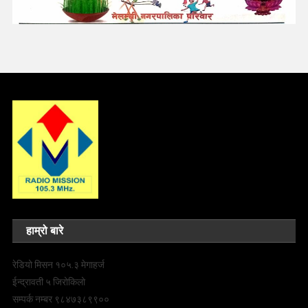
हाम्रो बारे
रेडियो मिसन १०५.३ मेगाहर्ज
ईन्द्रावती ५ जिरोकिलो
सम्पर्क नम्बर ९८४७३८९९००