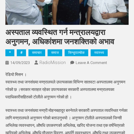
अस्पताल व्यवस्थित गर्न मन्त्रालयद्वारा
अनुगमन, अधिकांशमा जनशक्तिको अभाव
*
#
समाचार
समाज
सिन्धुपाल्चोक
स्वास्थ्य
RadioMission
On
14/09/2023
Leave A Comment
अस्पताल
रेडियो मिसन ।
व्यवस्थित
स्वास्थ्य तथा जनसंख्या मन्त्रालयले उपत्यकाका विभिन्न सातवटा अस्पतालमा अनुगमन
गर्न
गरेको छ ।सरकार मातहत रहेका उपत्यकाका सरकारी अस्पतालमा मन्त्रालयका
मन्त्रालयद्वारा
पदाधिकारीसहितको टोलीले अनुगमन गरेको हो ।
अनुगमन,
अधिकांशमा
स्वास्थ्य तथा जनसंख्या मन्त्री मोहनबहादुर बस्नेतले सरकारी अस्पताल व्यवस्थित गर्नका
जनशक्तिको
अभाव
लागि मन्त्रालयले अनुगमन गरेको बताउनुभयो । अनुगमन टोलीले अस्पतालको जिन्सी
अभिलेख व्यवस्थापन, औषधि उपकरणको अभिलेख, खरिद योजना तथा एक वर्षभित्रको
खरिदको अभिलेख, औषधि मौज्दात विवरण, आपूर्ति व्यवस्थापन, औषधि तथा उपकरणको