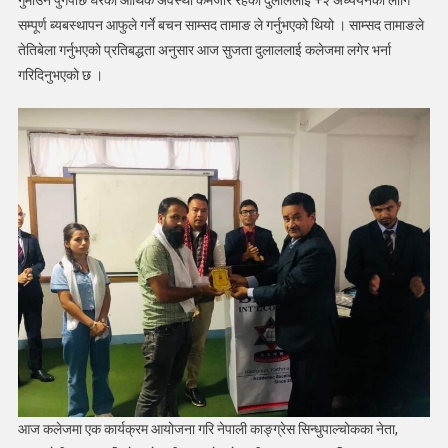
गुमाउन पुगेपछि घरको आर्थिक अवस्था कमजोर रहेको दुलाललाई +२ अध्ययनको लागि
सम्पूर्ण ब्यबस्थापन आफुले गर्ने बचन साम्सद तामाङ ले गर्नुभएको थियो । साम्सद तामाङले
तेतिबेला गर्नुभएको प्रतिबद्धता अनुसार आज सुजता दुलाललाई कलेजमा लगेर भर्ना
गरिदिनुभएको छ ।
आज कलेजमा एक कार्यक्रम आयोजना गरि नेपाली काङ्ग्रेस सिन्धुपाल्चोकका नेता,