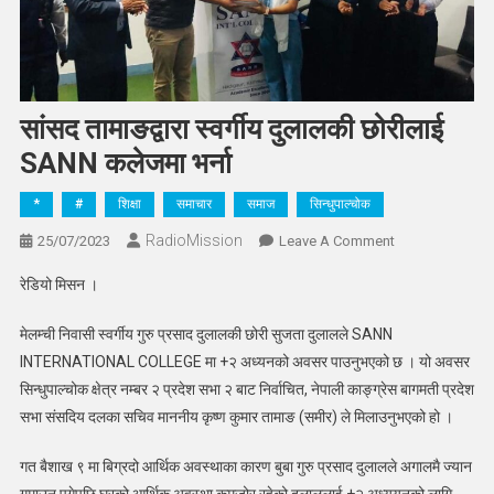
सांसद तामाङद्वारा स्वर्गीय दुलालकी छोरीलाई
SANN कलेजमा भर्ना
*
#
शिक्षा
समाचार
समाज
सिन्धुपाल्चोक
RadioMission
On
25/07/2023
Leave A Comment
सांसद
रेडियो मिसन ।
तामाङद्वारा
स्वर्गीय
मेलम्ची निवासी स्वर्गीय गुरु प्रसाद दुलालकी छोरी सुजता दुलालले SANN
दुलालकी
INTERNATIONAL COLLEGE मा +२ अध्यनको अवसर पाउनुभएको छ । यो अवसर
छोरीलाई
सिन्धुपाल्चोक क्षेत्र नम्बर २ प्रदेश सभा २ बाट निर्वाचित, नेपाली काङ्ग्रेस बागमती प्रदेश
SANN
सभा संसदिय दलका सचिव माननीय कृष्ण कुमार तामाङ (समीर) ले मिलाउनुभएको हो ।
कलेजमा
भर्ना
गत बैशाख ९ मा बिग्रदो आर्थिक अवस्थाका कारण बुबा गुरु प्रसाद दुलालले अगालमै ज्यान