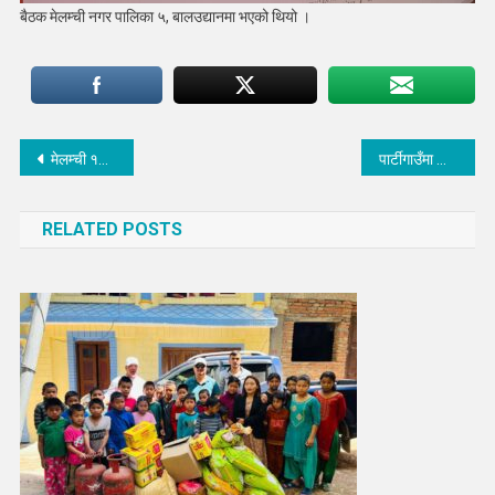
बैठक मेलम्ची नगर पालिका ५, बालउद्यानमा भएको थियो ।
Post
मेलम्ची १० का नारीकलाई घरमै सामाजिक शुरक्षा भत्ता
पार्टीगाउँमा सोनाम ल्होछार कार्यक्रम सम्पन्न
navigation
RELATED POSTS