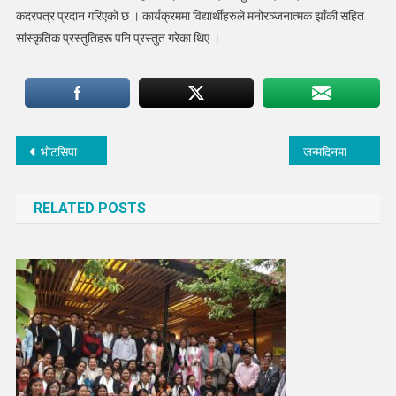
कदरपत्र प्रदान गरिएको छ । कार्यक्रममा विद्यार्थीहरुले मनोरञ्जनात्मक झाँकी सहित
सांस्कृतिक प्रस्तुतिहरू पनि प्रस्तुत गरेका थिए ।
Post
भोटसिपामा नियमित पोषण पाठशाला दिवस समापन
जन्मदिनमा आचार्यले बाँडे विद्यार्थीका लागि स्टेशनरी सामान
navigation
RELATED POSTS