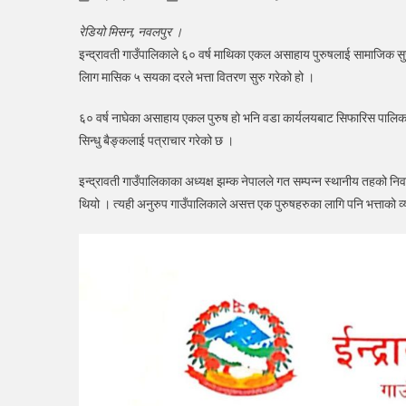
इन्द्
रेडियो मिसन, नवलपुर ।
गाउँ
इन्द्रावती गाउँपालिकाले ६० वर्ष माथिका एकल असाहाय पुरुषलाई सामाजिक सु
एक
लािग मासिक ५ सयका दरले भत्ता वितरण सुरु गरेको हो ।
पुरू
लागी
६० वर्ष नाघेका असाहाय एकल पुरुष हो भनि वडा कार्यलयबाट सिफारिस पालिकाका
भत्ता
सिन्धु बैङ्कलाई पत्राचार गरेको छ ।
रक
भुक्त
इन्द्रावती गाउँपालिकाका अध्यक्ष झम्क नेपालले गत सम्पन्न स्थानीय तहको नि
(ना
थियो । त्यही अनुरुप गाउँपालिकाले असत्त एक पुरुषहरुका लागि पनि भत्ताको व्