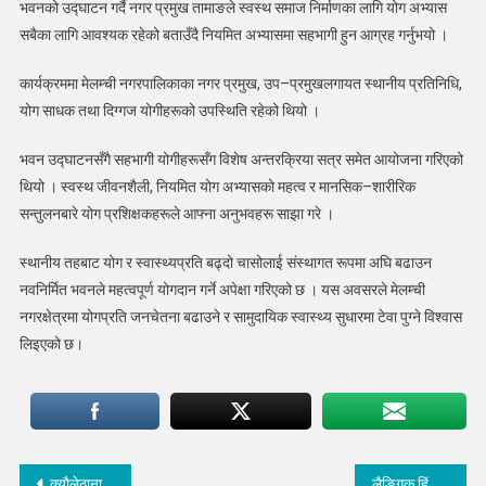
भवनको उद्घाटन गर्दै नगर प्रमुख तामाङले स्वस्थ समाज निर्माणका लागि योग अभ्यास
उद्घाटन
सबैका लागि आवश्यक रहेको बताउँदै नियमित अभ्यासमा सहभागी हुन आग्रह गर्नुभयो ।
कार्यक्रममा मेलम्ची नगरपालिकाका नगर प्रमुख, उप–प्रमुखलगायत स्थानीय प्रतिनिधि,
योग साधक तथा दिग्गज योगीहरूको उपस्थिति रहेको थियो ।
भवन उद्घाटनसँगै सहभागी योगीहरूसँग विशेष अन्तरक्रिया सत्र समेत आयोजना गरिएको
थियो । स्वस्थ जीवनशैली, नियमित योग अभ्यासको महत्व र मानसिक–शारीरिक
सन्तुलनबारे योग प्रशिक्षकहरूले आफ्ना अनुभवहरू साझा गरे ।
स्थानीय तहबाट योग र स्वास्थ्यप्रति बढ्दो चासोलाई संस्थागत रूपमा अघि बढाउन
नवनिर्मित भवनले महत्वपूर्ण योगदान गर्ने अपेक्षा गरिएको छ । यस अवसरले मेलम्ची
नगरक्षेत्रमा योगप्रति जनचेतना बढाउने र सामुदायिक स्वास्थ्य सुधारमा टेवा पुग्ने विश्वास
लिइएको छ।
Post
क्यौलेठानाका विद्यार्थीहरुलाई न्यानो कपडा र खेलकुद सामग्री वितरण
लैङ्गिक हिंसा विरुद्ध १६ दिने अभियान : मेलम्ची नगरपालिकामा अभिमुखिकरण कार्यक्रम सुरु