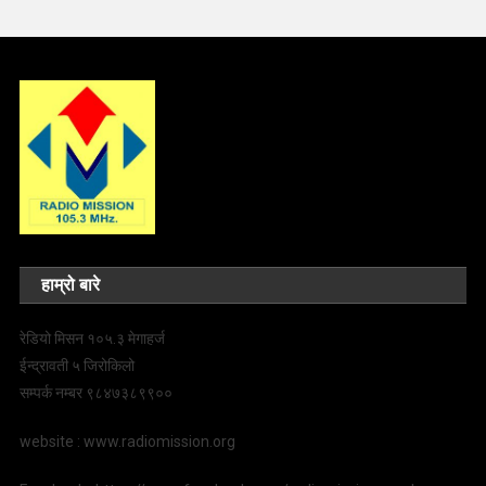
हाम्रो बारे
रेडियो मिसन १०५.३ मेगाहर्ज
ईन्द्रावती ५ जिरोकिलो
सम्पर्क नम्बर ९८४७३८९९००
website : www.radiomission.org