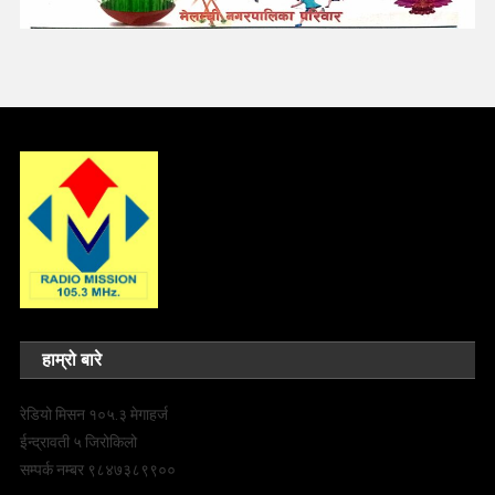
हाम्रो बारे
रेडियो मिसन १०५.३ मेगाहर्ज
ईन्द्रावती ५ जिरोकिलो
सम्पर्क नम्बर ९८४७३८९९००