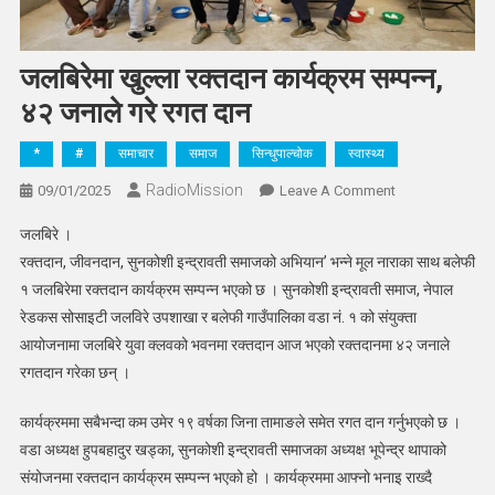
जलबिरेमा खुल्ला रक्तदान कार्यक्रम सम्पन्न,
४२ जनाले गरे रगत दान
*
#
समाचार
समाज
सिन्धुपाल्चोक
स्वास्थ्य
RadioMission
On
09/01/2025
Leave A Comment
जलबिरेमा
जलबिरे ।
खुल्ला
रक्तदान, जीवनदान, सुनकोशी इन्द्रावती समाजको अभियान’ भन्ने मूल नाराका साथ बलेफी
रक्तदान
१ जलबिरेमा रक्तदान कार्यक्रम सम्पन्न भएको छ । सुनकोशी इन्द्रावती समाज, नेपाल
कार्यक्रम
रेडकस सोसाइटी जलविरे उपशाखा र बलेफी गाउँपालिका वडा नं. १ को संयुक्ता
सम्पन्न,
४२
आयोजनामा जलबिरे युवा क्लवको भवनमा रक्तदान आज भएको रक्तदानमा ४२ जनाले
जनाले
रगतदान गरेका छन् ।
गरे
रगत
कार्यक्रममा सबैभन्दा कम उमेर १९ वर्षका जिना तामाङले समेत रगत दान गर्नुभएको छ ।
दान
वडा अध्यक्ष हुपबहादुर खड्का, सुनकोशी इन्द्रावती समाजका अध्यक्ष भूपेन्द्र थापाको
संयोजनमा रक्तदान कार्यक्रम सम्पन्न भएको हो । कार्यक्रममा आफ्नो भनाइ राख्दै