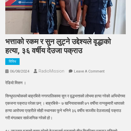
भत्ताको रकम र सुन लुट्ने उद्देश्यले वृद्धाको
हत्या, ३६ वर्षीय देउजा पक्राउ
विविध
RadioMission
On
06/08/2024
Leave A Comment
भत्ताको
रेडियो मिसन ।
रकम
र
सिन्धुपाल्चोकको बाह्रबिसे नगरपालिकामा सुन र वृद्धभत्ताको लोभमा हत्या गरेको अभियोगमा
सुन
एकजना पक्राउ परेका छन् । बाह्रबिसे– ७ खनियावासकी ७१ वर्षीया रत्नकुमारी थापाको
लुट्ने
हत्या आरोपमा प्रहरीले सोही स्थानका फुने भनिने ३६ वर्षीय सञ्जीव देउजालाई पक्राउ
उद्देश्यले
गरी मंगलबार सार्वजनिक गरेको हो।
वृद्धाको
हत्या,
१८ साउनमा वृद्धाको हत्या गरेको देउजालाई घटनाको तीन दिनभित्र पक्राउ गरिएको