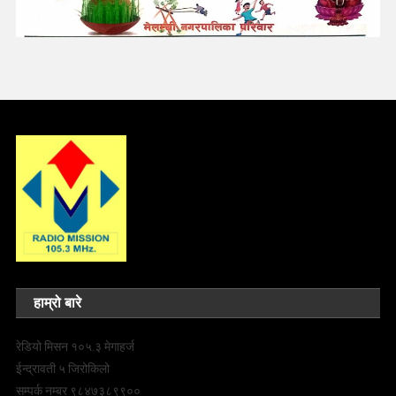
हाम्रो बारे
रेडियो मिसन १०५.३ मेगाहर्ज
ईन्द्रावती ५ जिरोकिलो
सम्पर्क नम्बर ९८४७३८९९००