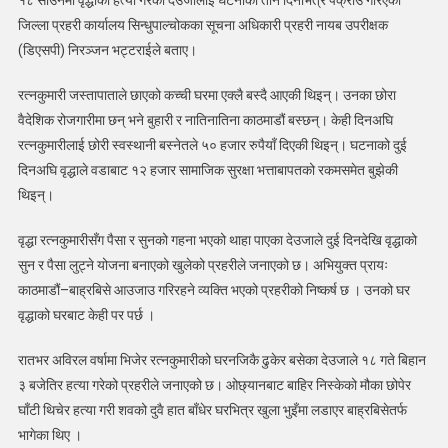
३६
जिल्ला प्रहरी कार्यालय सिन्धुपाल्चोकका सूचना अधिकारी प्रहरी नायब उपरीक्षक
वर्षीय
देउजा
(डिएसपी) निरञ्जन भट्टराईले बताए।
पक्राउ
रत्नकुमारी जस्तापाताले छाएको कच्ची घरमा एक्लै बस्दै आएकी थिइन्। उनका छोरा
वैदेशिक रोजगारीमा छन् भने बुहारी र नातिनातिना काठमाडौं बस्छन्। केही दिनअघि
रत्नकुमारीलाई छोरी स्वस्थानी बस्नेतले ५० हजार रुपैयाँ दिएकी थिइन्। घटनाको दुई
दिनअघि वृद्धाले वडाबाट १२ हजार सामाजिक सुरक्षा भत्ताबापतको रकमसमेत बुझेकी
थिइन्।
वृद्धा रत्नकुमारीसँग पैसा र सुनको गहना भएको थाहा पाएका देउजाले दुई दिनदेखि वृद्धाको
सुन र पैसा लुट्ने योजना बनाएको खुलेको प्रहरीले जनाएको छ। अभियुक्त प्रायः
काठमाडौं–बाह्रबिसे आउजाउ गरिरहने व्यक्ति भएको प्रहरीको निष्कर्ष छ । उनको घर
वृद्धाको घरबाट केही पर पर्छ ।
रातभर अविरल वर्षामा भिजेर रत्नकुमारीको घरनजिकै ढुकेर बसेका देउजाले १८ गते बिहान
३ बजेतिर हत्या गरेको प्रहरीले जनाएको छ। ओछ्यानबाट बाहिर निस्केको मौका छोपेर
घाँटी थिचेर हत्या गरी शवको दुवै हात बाँधेर घरभित्र खुला भुइँमा लडाएर बाह्रबिसेतर्फ
भागेका थिए ।