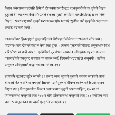
बिहान अबेरसम्म नउठेपछि छिमेकी टोकमाया खत्री वृद्धा रत्नकुमारीको घर पुगेकी थिइन्।
वृद्धाको बीभत्स हत्या देखेपछि उनले इलाका प्रहरी कार्यालय बाह्रबिसेलाई खबर गरेकी
थिइन्। खबर पाएलगत्तै प्रहरी घटनास्थल पुगेर घरलाई सुरक्षित गरी प्रहरीले अनुसन्धान
अगाडि बढाएको थियो।
काठमाडौंबाट झिकाइएको कुकुरसहितको विशेषज्ञ टोलीले घटनास्थलको जाँच गर्‍यो।
‘घटनास्थलमा दोषीको केही न केही चिह्न हुन्छ । त्यसमा प्रहरीको विशिष्ट अनुसन्धान विधि
र विश्लेषणका साथै उच्चतम प्रविधिको प्रयोगका आधारमा अभियुक्तलाई २१ साउनमा
काठमाडौंको गोंगबुबाट पक्राउ गर्न सफल भयौँ,’ डिएसपी भट्टराईले भन्नुभयो। उहाँका
अनुसार अभियुक्तले कसुर स्वीकार गरेका छन्।
हत्यापछि वृद्धाबाट लुटेर लगेको ६२ हजार रकम, सुनको बुलाकी, कानमा लगाएको आधा
तोलाको रिङ र घाँटीमा लगाएको तिलहरी अभियुक्तले विभिन्न व्यक्तिलाई दिएको बयान
दिएका छन्। सिन्धुपाल्चोक जिल्ला अदालतबाट मुलुकी अपराधसंहिता, २०७४ को
ज्यानसम्बन्धी कसुरको दफा १७७ र चोरी डाँकासम्बन्धी कसुरको दफा २४४ बमोजिम म्याद
थप गरेर अनुसन्धान भइरहको प्रहरीले जनाएको छ।