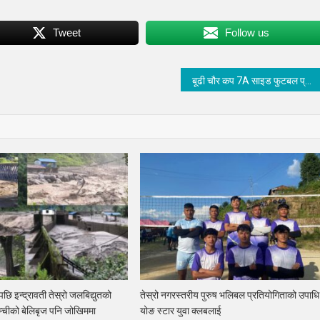
Tweet
Follow us
बूढी चौर कप 7A साइड फुटबल प्रतियोगितामा तेस्रो दीन ५ खेल सम्पन्न
ाएपछि इन्द्रावती तेस्रो जलबिद्युतको
तेस्रो नगरस्तरीय पुरुष भलिबल प्रतियोगिताको उपाधि
लम्चीको बेलिबृज पनि जोखिममा
योङ स्टार युवा क्लबलाई