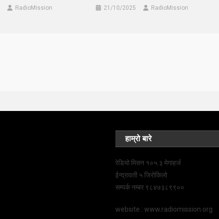
RadioMission
21/10/2025
RadioMission
हाम्रो बारे
रेडियो मिसन १०५.३ मेगाहर्ज
ईन्द्रावती ५ जिरोकिलो
सम्पर्क नम्बर ९८४७३८९९००
website : www.radiomission.org