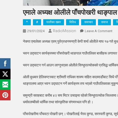
एमाले अध्यक्ष ओलीले पाँचपोखरी थाङ्पा
*
#
पालीका खबर
विविध
समाचार
समाज
स
RadioMission
On
29/01/2024
Leave A Comment
एमाल
नेकपा एमालेका अध्यक्ष एवम् पुर्वप्रधानमन्त्री केपी शर्मा ओलीले माघ १७ गते
अध्यक
ओली
भवन उद्घाटन कार्यक्रममा पाँचपोखरी थाङपाल गाउँपालिका बासीहरू लगायत सम्प
पाँच
थाङ
भवन उद्घाटन गर्न आउन लाग्नुभएका ओलीले सिन्धुपाल्चोकको प्रसिद्ध धार्मिकस
गाउँ
प्र
ओली बुधबार हेलिकप्टरबाट श्रीमती राधिका शाक्य सहित काठमाडौंबाट सिधै पाँ
भवन
थाङ्पालमा आएर भवन उद्घाटन गर्ने कार्यक्रम तय भएको गाउँपालिकाका मुकुन्द 
उद्
गर्ने
समुन्द्री सतहबाट करीब ४२ सय मिटर उचाइमा रहेको सिन्धुपाल्चोक जिल्लामा अवस्
धर्मावलम्बीको धार्मिक तथा सांस्कृतिक संगमस्थल पनि हो ।
पाँचपोखरीमा पाँचवटा पोखरी छन् । पोखरीलाई भैरव कुण्ड, सरस्वती कुण्ड, सूर्