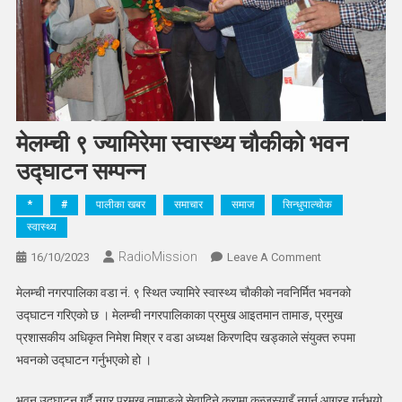
मेलम्ची ९ ज्यामिरेमा स्वास्थ्य चौकीको भवन
उद्घाटन सम्पन्न
*
#
पालीका खबर
समाचार
समाज
सिन्धुपाल्चोक
स्वास्थ्य
RadioMission
On
16/10/2023
Leave A Comment
मेलम्ची
मेलम्ची नगरपालिका वडा नं. ९ स्थित ज्यामिरे स्वास्थ्य चाैकीकाे नवनिर्मित भवनको
९
उद्घाटन गरिएको छ । मेलम्ची नगरपालिकाका प्रमुख आइतमान तामाङ, प्रमुख
ज्यामिरेमा
प्रशासकीय अधिकृत निमेश मिश्र र वडा अध्यक्ष किरणदिप खड्काले संयुक्त रुपमा
स्वास्थ्य
भवनको उद्घाटन गर्नुभएको हो ।
चौकीको
भवन
भवन उद्घाटन गर्दै नगर प्रमुख तामाङले सेवादिने कुरामा कन्जुस्याइँ नगर्न आग्रह गर्नुभयो
उद्घाटन