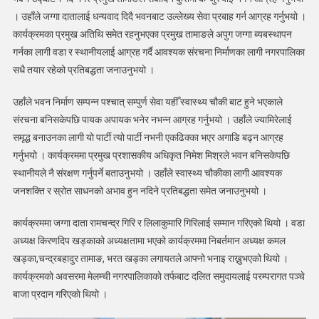
सम्पन्न
। उहाँले जग्गा दातालाई धन्यवाद दिदै भवनबाट उल्लेख्य सेवा प्रबाह गर्न आग्रह गर्नुभयो ।
कार्यक्रमका प्रमुख अतिथि समेत रहनुभएका प्रमुख तामाङले अपुग जग्गा ब्यबस्थापन
गर्नका लागी वडा र स्थानीयलाई आग्रह गर्दै आवश्यक संरचना निर्माणका लागी नगरपालिका
सधै तयार रहेको प्रतिबद्धता जनाउनुभयो ।
उहाँले भवन निर्माण सम्पन्न पश्चात् सम्पुर्ण सेवा यहीँ स्वास्थ्य चौकी बाट हुने भएकाले
संरचना बनिसकेपछि पायक अपायक भनेर नभन्न आग्रह गर्नुभयो । उहाँले ज्यामिरेलाई
समृद्ध बनाउनका लागी यो पार्टी त्यो पार्टी नभनी एकढिक्का भएर अगाडि बढ्न आग्रह
गर्नुभयो । कार्यक्रममा प्रमुख प्रशासकीय अधिकृत निमेश मिश्रले भवन बनिसकेपछि
स्थानीयले नै संरक्षण गर्नुपर्ने बताउनुभयो । उहाँले स्वास्थ्य चौकीका लागी आवश्यक
जनशक्ति र स्रोत साधनको अभाव हुन नदिने प्रतिबद्धता समेत जनाउनुभयो ।
कार्यक्रममा जग्गा दाता रामचन्द्र गिरि र लिलाकुमारि गिरिलाई सम्मान गरिएको थियो । वडा
अध्यक्ष किरणदिप खड्काको अध्यक्षतामा भएको कार्यक्रममा निबर्तमान अध्यक्ष कमल
खड्का,चन्द्रबहादुर तामाङ, भरत खड्का लगायतले आफ्नो भनाइ राख्नुभएको थियो ।
कार्यक्रमकाे अवसरमा मेलम्ची नगरपालिकाकाे तर्फबाट दलित समुदायलाई परम्परागत पञ्चे
बाजा प्रदान गरिएकाे थियो ।