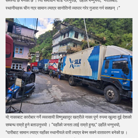
समस्या छ भनेको छ । त्यो समाधान चाँडै गरिनुपर्छ,” उहाँले भन्नुभयो, “नेपालबाट
स्थानीयहरू चीन गएर सामान ल्याएर सानोतिनो व्यापार गरेर गुजारा गर्न सक्छन् ।”
या्े नाकाबाट कारोबार गर्ने व्यवसायी विष्णुबहादुर खत्रीले नाका पूर्ण रुपमा खुल्दा दुई देशको
सम्बन्ध राम्रो हुने बताउनुभयो । “यहाँको जनता लाई राम्रो हुन्छ,” उहाँले भन्नुभयो,
“पारीबाट सामान ल्याएर यहाँका स्थानीयले वारी ल्याएर बेच्न सक्ने वातावरण बनेको छ ।