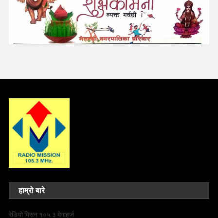
हाम्रो बारे
रेडियो मिसन १०५.३ मेगाहर्ज