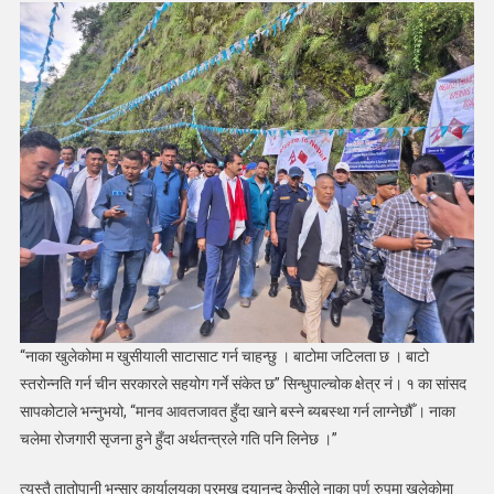
“नाका खुलेकोमा म खुसीयाली साटासाट गर्न चाहन्छु । बाटोमा जटिलता छ । बाटो
स्तरोन्नति गर्न चीन सरकारले सहयोग गर्ने संकेत छ” सिन्धुपाल्चोक क्षेत्र नं। १ का सांसद
सापकोटाले भन्नुभयो, “मानव आवतजावत हुँदा खाने बस्ने ब्यबस्था गर्न लाग्नेछौँ । नाका
चलेमा रोजगारी सृजना हुने हुँदा अर्थतन्त्रले गति पनि लिनेछ ।”
त्यस्तै तातोपानी भन्सार कार्यालयका प्रमुख दयानन्द केसीले नाका पूर्ण रुपमा खुलेकोमा