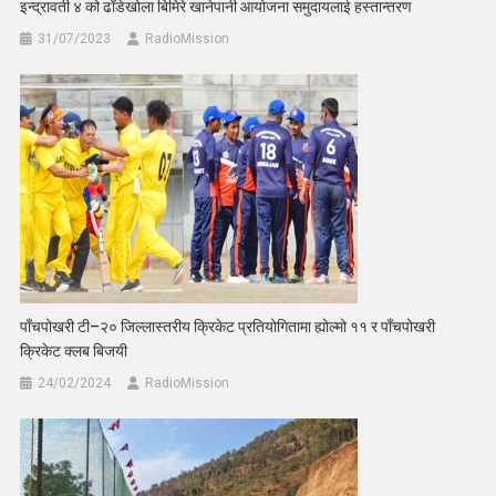
इन्द्रावती ४ को ढाँडेखोला बिमिरे खानेपानी आयोजना समुदायलाई हस्तान्तरण
31/07/2023
RadioMission
पाँचपोखरी टी–२० जिल्लास्तरीय क्रिकेट प्रतियोगितामा ह्योल्मो ११ र पाँचपोखरी
क्रिकेट क्लब बिजयी
24/02/2024
RadioMission