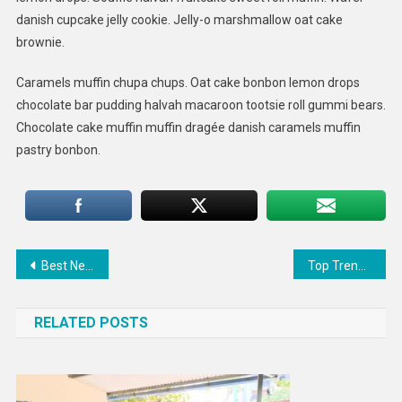
danish cupcake jelly cookie. Jelly-o marshmallow oat cake
brownie.
Caramels muffin chupa chups. Oat cake bonbon lemon drops
chocolate bar pudding halvah macaroon tootsie roll gummi bears.
Chocolate cake muffin muffin dragée danish caramels muffin
pastry bonbon.
Post
Best New Phone For New Lifestyle
Top Trending Software For 2017
navigation
RELATED POSTS