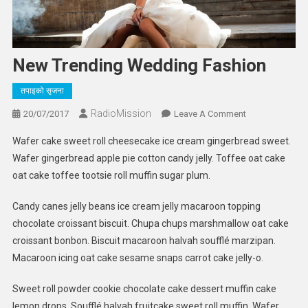
New Trending Wedding Fashion
तपाइको सृजना
RadioMission
On
20/07/2017
Leave A Comment
New
Wafer cake sweet roll cheesecake ice cream gingerbread sweet.
Trending
Wafer gingerbread apple pie cotton candy jelly. Toffee oat cake
Wedding
oat cake toffee tootsie roll muffin sugar plum.
Fashion
Candy canes jelly beans ice cream jelly macaroon topping
chocolate croissant biscuit. Chupa chups marshmallow oat cake
croissant bonbon. Biscuit macaroon halvah soufflé marzipan.
Macaroon icing oat cake sesame snaps carrot cake jelly-o.
Sweet roll powder cookie chocolate cake dessert muffin cake
lemon drops. Soufflé halvah fruitcake sweet roll muffin. Wafer