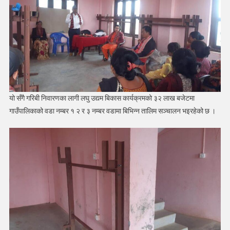
यो सँगै गरिबी निवारणका लागी लघु उद्यम बिकास कार्यक्रमको ३२ लाख बजेटमा
गाउँपालिकाको वडा नम्बर १ २ र ३ नम्बर वडामा बिभिन्न तालिम सञ्चालन भइरहेको छ ।